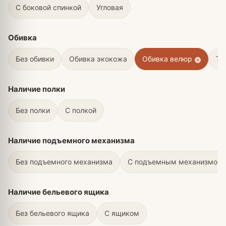
С боковой спинкой
Угловая
Обивка
Без обивки
Обивка экокожа
Обивка велюр
Тк
Наличие полки
Без полки
С полкой
Наличие подъемного механизма
Без подъемного механизма
С подъемным механизмом
Наличие бельевого ящика
Без бельевого ящика
С ящиком