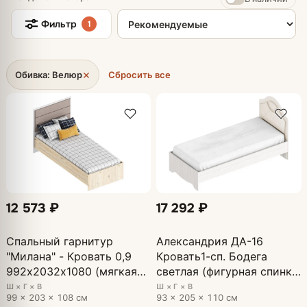
Сортировка товаров
Фильтр
1
×
Обивка: Велюр
Сбросить все
12 573 ₽
17 292 ₽
Спальный гарнитур
Александрия ДА-16
"Милана" - Кровать 0,9
Кровать1-сп. Бодега
992х2032х1080 (мягкая
светлая (фигурная спинка
спинка) Гаскон Пайн/
ткань)
Ш × Г × В
Ш × Г × В
99 × 203 × 108 см
93 × 205 × 110 см
Белый лофт