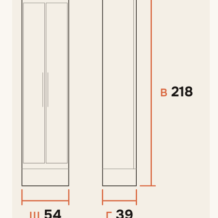
218
В
54
39
Ш
Г