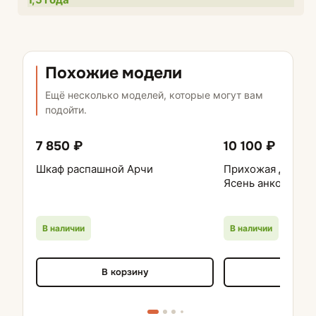
Похожие модели
Ещё несколько моделей, которые могут вам
подойти.
7 850 ₽
10 100 ₽
Шкаф распашной Арчи
Прихожая ДИАНА
Ясень анкор / Ду
В наличии
В наличии
В корзину
В кор