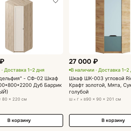
 ₽
27 000 ₽
и
· Доставка 1–2 дня
В наличии
· Доставка 1–2
дельфия" - СФ-02 Шкаф
Шкаф ШК-003 угловой Ri
800*800*2200 Дуб Баррик
Крафт золотой, Мята, С
ЫЙ)
голубой
× 80 × 220 см
90 × 90 × 201 см
Ш × Г × В
В корзину
В корзину