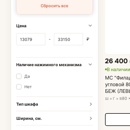
Сбросить все
Цена
-
₽
26 400
Наличие нажимного механизма
В наличи
Да
МС "Фила
угловой 
Нет
БЕЖ (ЛЕВ
80 
Ш × Г × В
Тип шкафа
Ширина, см.