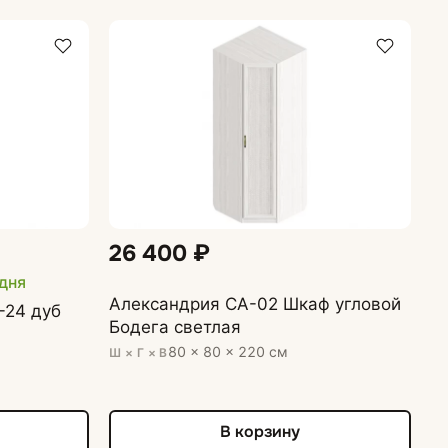
26 400 ₽
 дня
Александрия СА-02 Шкаф угловой
-24 дуб
Бодега светлая
80 × 80 × 220 см
Ш × Г × В
В корзину