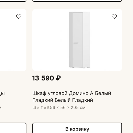
13 590 ₽
ды
Шкаф угловой Домино А Белый
Гладкий Белый Гладкий
м
56 × 56 × 205 см
Ш × Г × В
В корзину