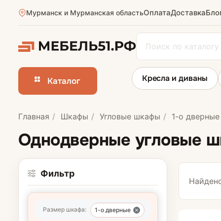
Оплата
Доставка
Бло
Мурманск и Мурманская область
Кресла и диваны
Каталог
Главная
Шкафы
Угловые шкафы
1-о дверные
Шкафы-купе
Однодверные угловые 
Шкафы на зака
Фильтр
Найдено
Размер шкафа:
1-о дверные