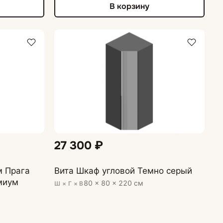
В корзину
27 300 ₽
м Прага
Вита Шкаф угловой Темно серый
миум
80 × 80 × 220 см
Ш × Г × В