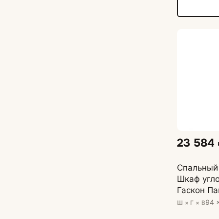
23 584
Спальный 
Шкаф угл
Гаскон Па
94 
Ш × Г × В