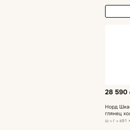
28 590
Норд Шка
глянец хо
91 
Ш × Г × В