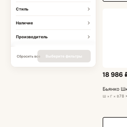
Стиль
Наличие
Производитель
Выберите фильтры
Сбросить все
18 986 
Бьянко Шк
78 
Ш × Г × В