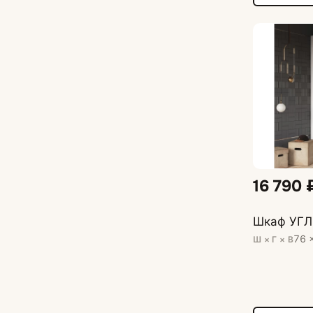
16 790 
Шкаф УГЛ
76 
Ш × Г × В