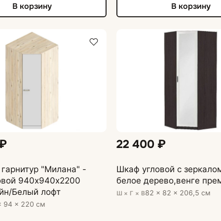
В корзину
В корзину
 ₽
22 400 ₽
гарнитур "Милана" -
Шкаф угловой с зеркало
овой 940х940х2200
белое дерево,венге пре
йн/Белый лофт
82 × 82 × 206,5 см
Ш × Г × В
× 94 × 220 см