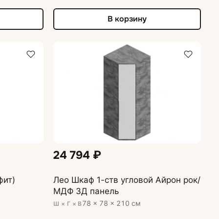
В корзину
24 794 ₽
фит)
Лео Шкаф 1-ств угловой Айрон рок/
МДФ 3Д панель
78 × 78 × 210 см
Ш × Г × В