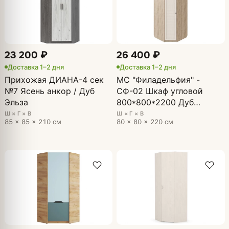
23 200 ₽
26 400 ₽
Доставка 1–2 дня
Доставка 1–2 дня
Прихожая ДИАНА-4 сек
МС "Филадельфия" -
№7 Ясень анкор / Дуб
СФ-02 Шкаф угловой
Эльза
800*800*2200 Дуб
Баррик БЕЖ (ЛЕВЫЙ)
Ш × Г × В
Ш × Г × В
85 × 85 × 210 см
80 × 80 × 220 см