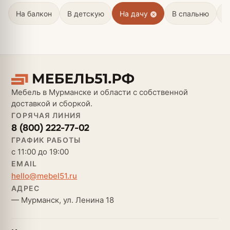
На балкон
В детскую
На дачу
В спальню
В
Мебель в Мурманске и области с собственной
доставкой и сборкой.
ГОРЯЧАЯ ЛИНИЯ
8 (800) 222-77-02
ГРАФИК РАБОТЫ
с 11:00 до 19:00
EMAIL
hello@mebel51.ru
АДРЕС
— Мурманск, ул. Ленина 18