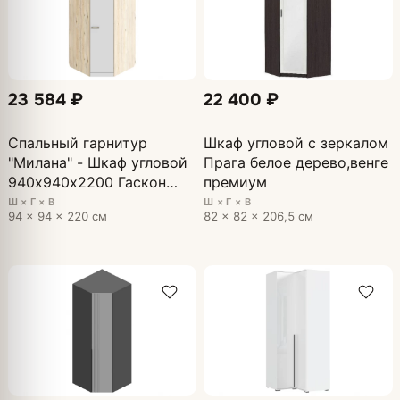
23 584 ₽
22 400 ₽
Спальный гарнитур
Шкаф угловой с зеркалом
"Милана" - Шкаф угловой
Прага белое дерево,венге
940х940х2200 Гаскон
премиум
Пайн/Белый лофт
Ш × Г × В
Ш × Г × В
94 × 94 × 220 см
82 × 82 × 206,5 см