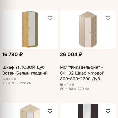
16 790 ₽
26 004 ₽
Шкаф УГЛОВОЙ Дуб
МС "Филадельфия" -
Вотан-Белый гладкий
СФ-02 Шкаф угловой
800*800*2200 Дуб
Ш × Г × В
76 × 76 × 220 см
Баррик БЕЖ (ПРАВЫЙ)
Ш × Г × В
80 × 80 × 220 см