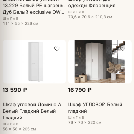
13.229 Белый PE шагрень,
одежды Флоренция
Дуб Белый exclusive OW
Ш × Г × В
70,6 × 70,6 × 210,3 см
D4430
Ш × Г × В
111 × 55 × 226 см
13 590 ₽
16 790 ₽
Шкаф угловой Домино А
Шкаф УГЛОВОЙ Белый
Белый Гладкий Белый
гладкий
Гладкий
Ш × Г × В
76 × 76 × 220 см
Ш × Г × В
56 × 56 × 205 см