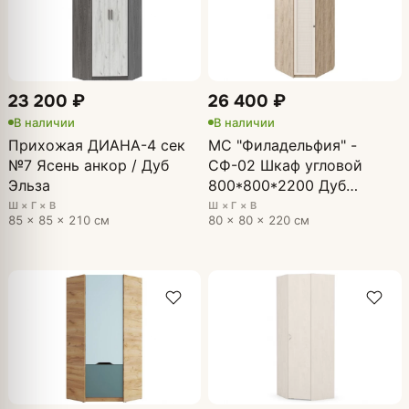
23 200 ₽
26 400 ₽
В наличии
В наличии
Прихожая ДИАНА-4 сек
МС "Филадельфия" -
№7 Ясень анкор / Дуб
СФ-02 Шкаф угловой
Эльза
800*800*2200 Дуб
Баррик БЕЖ (ЛЕВЫЙ)
Ш × Г × В
Ш × Г × В
85 × 85 × 210 см
80 × 80 × 220 см