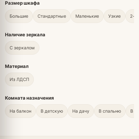
Размер шкафа
Большие
Стандартные
Маленькие
Узкие
2-х
Наличие зеркала
С зеркалом
Материал
Из ЛДСП
Комната назначения
На балкон
В детскую
На дачу
В спальню
В п