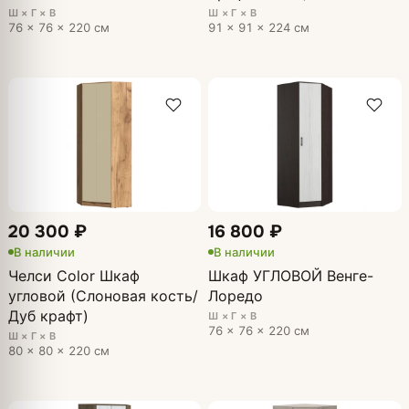
Ш × Г × В
Ш × Г × В
76 × 76 × 220 см
91 × 91 × 224 см
20 300 ₽
16 800 ₽
В наличии
В наличии
Челси Color Шкаф
Шкаф УГЛОВОЙ Венге-
угловой (Слоновая кость/
Лоредо
Дуб крафт)
Ш × Г × В
76 × 76 × 220 см
Ш × Г × В
80 × 80 × 220 см