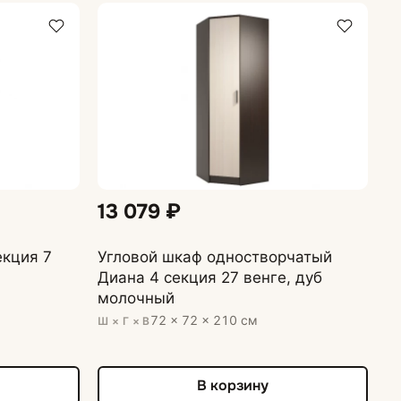
13 079 ₽
екция 7
Угловой шкаф одностворчатый
Диана 4 секция 27 венге, дуб
молочный
72 × 72 × 210 см
Ш × Г × В
В корзину