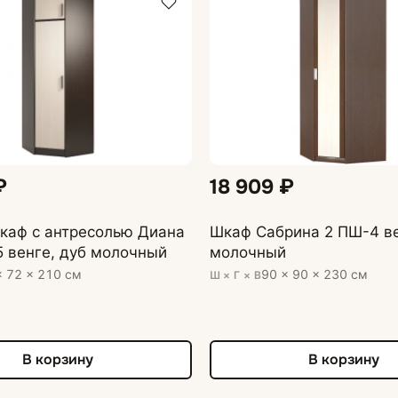
₽
18 909 ₽
каф с антресолью Диана
Шкаф Сабрина 2 ПШ-4 ве
5 венге, дуб молочный
молочный
× 72 × 210 см
90 × 90 × 230 см
Ш × Г × В
В корзину
В корзину