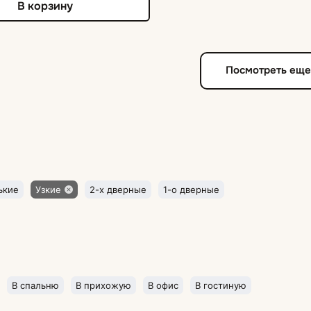
В корзину
Посмотреть ещ
ькие
Узкие
2-х дверные
1-о дверные
В спальню
В прихожую
В офис
В гостиную