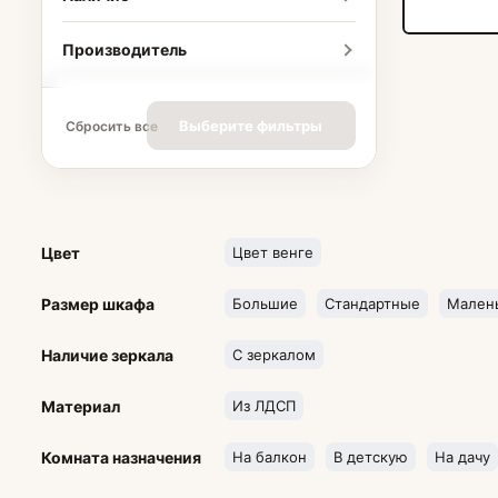
Производитель
Выберите фильтры
Сбросить все
Цвет
Цвет венге
Размер шкафа
Большие
Стандартные
Мален
Наличие зеркала
С зеркалом
Материал
Из ЛДСП
Комната назначения
На балкон
В детскую
На дачу