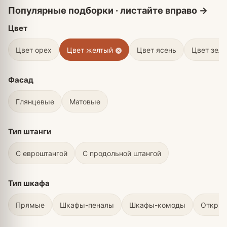
Цвет
Цвет орех
Цвет желтый
Цвет ясень
Цвет зел
Фасад
Глянцевые
Матовые
Тип штанги
С евроштангой
С продольной штангой
Тип шкафа
Прямые
Шкафы-пеналы
Шкафы-комоды
Откры