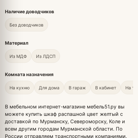
Наличие доводчиков
Без доводчиков
Материал
Из МДФ
Из ЛДСП
Комната назначения
На кухню
Для дома
В гараж
В кабинет
На те
В мебельном интернет-магазине мебель51.ру вы
можете купить шкаф распашной цвет желтый с
доставкой по Мурманску, Североморску, Коле и
всем другим городам Мурманской области. По
России отправляем транспортными компаниями.