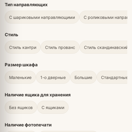
Тип направляющих
С шариковыми направляющими
С роликовыми направ
Стиль
Стиль кантри
Стиль прованс
Стиль скандинавский
Размер шкафа
Маленькие
1-о дверные
Большие
Стандартные
Наличие ящика для хранения
Без ящиков
С ящиками
Наличие фотопечати