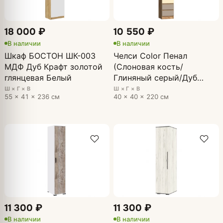
18 000 ₽
10 550 ₽
В наличии
В наличии
Шкаф БОСТОН ШК-003
Челси Color Пенал
МДФ Дуб Крафт золотой
(Слоновая кость/
глянцевая Белый
Глиняный серый/Дуб
крафт)
Ш × Г × В
Ш × Г × В
55 × 41 × 236 см
40 × 40 × 220 см
11 300 ₽
11 300 ₽
В наличии
В наличии