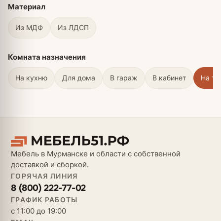
Материал
Из МДФ
Из ЛДСП
Комната назначения
На кухню
Для дома
В гараж
В кабинет
На те
Мебель в Мурманске и области с собственной
доставкой и сборкой.
ГОРЯЧАЯ ЛИНИЯ
8 (800) 222-77-02
ГРАФИК РАБОТЫ
с 11:00 до 19:00