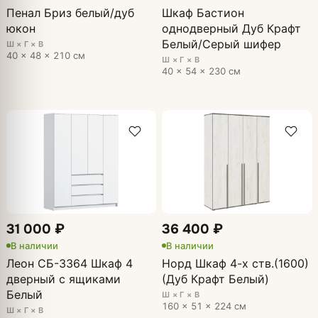
Пенал Бриз белый/дуб
Шкаф Бастион
юкон
однодверный Дуб Крафт
Белый/Серый шифер
Ш × Г × В
40 × 48 × 210 см
Ш × Г × В
40 × 54 × 230 см
31 000 ₽
36 400 ₽
В наличии
В наличии
Леон СБ-3364 Шкаф 4
Норд Шкаф 4-х ств.(1600)
дверный с ящиками
(Дуб Крафт Белый)
Белый
Ш × Г × В
160 × 51 × 224 см
Ш × Г × В