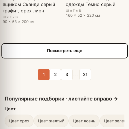
ящиком Сканди серый
одежды Тёмно серый
графит, орех лион
Ш × Г × В
160 × 52 × 220 см
Ш × Г × В
90 × 53 × 200 см
Посмотреть еще
...
1
2
3
21
Цвет
Цвет орех
Цвет желтый
Цвет ясень
Цвет зелен