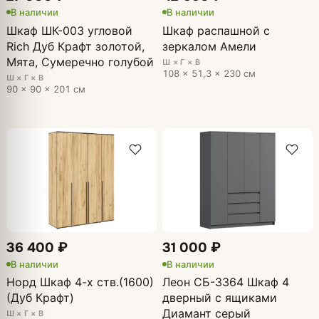
В наличии
В наличии
Шкаф ШК-003 угловой
Шкаф распашной с
Rich Дуб Крафт золотой,
зеркалом Амели
Мята, Сумеречно голубой
Ш × Г × В
108 × 51,3 × 230 см
Ш × Г × В
90 × 90 × 201 см
36 400 ₽
31 000 ₽
В наличии
В наличии
Норд Шкаф 4-х ств.(1600)
Леон СБ-3364 Шкаф 4
(Дуб Крафт)
дверный с ящиками
Диамант серый
Ш × Г × В