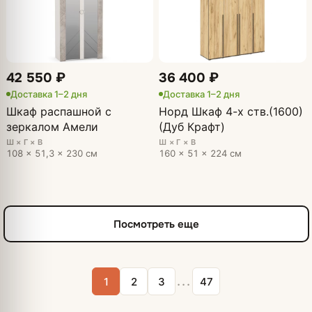
42 550 ₽
36 400 ₽
Доставка 1–2 дня
Доставка 1–2 дня
Шкаф распашной с
Норд Шкаф 4-х ств.(1600)
зеркалом Амели
(Дуб Крафт)
Ш × Г × В
Ш × Г × В
108 × 51,3 × 230 см
160 × 51 × 224 см
Посмотреть еще
...
1
2
3
47