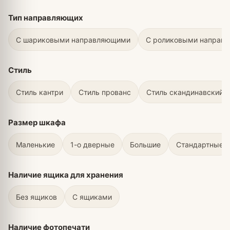
Тип направляющих
С шариковыми направляющими
С роликовыми направ
Стиль
Стиль кантри
Стиль прованс
Стиль скандинавский
Размер шкафа
Маленькие
1-о дверные
Большие
Стандартные
Наличие ящика для хранения
Без ящиков
С ящиками
Наличие фотопечати