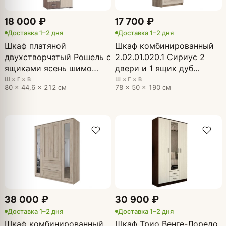
18 000 ₽
17 700 ₽
Доставка 1–2 дня
Доставка 1–2 дня
Шкаф платяной
Шкаф комбинированный
двухстворчатый Рошель с
2.02.01.020.1 Сириус 2
ящиками ясень шимо
двери и 1 ящик дуб
тёмный,светлый
сонома
Ш × Г × В
Ш × Г × В
80 × 44,6 × 212 см
78 × 50 × 190 см
38 000 ₽
30 900 ₽
Доставка 1–2 дня
Доставка 1–2 дня
Шкаф комбинированный
Шкаф Трио Венге-Лоредо