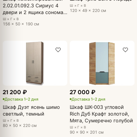
2.02.01.092.3 Сириус 4
Ш × Г × В
120 × 49 × 220 см
двери и 2 ящика сонома
с 2 зеркалами
Ш × Г × В
156 × 50 × 190 см
21 200 ₽
27 000 ₽
Доставка 1–2 дня
Доставка 1–2 дня
Шкаф Дуэт ясень шимо
Шкаф ШК-003 угловой
светлый, темный
Rich Дуб Крафт золотой,
Мята, Сумеречно голубой
Ш × Г × В
80 × 50 × 220 см
Ш × Г × В
90 × 90 × 201 см