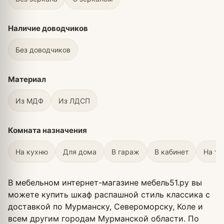
Наличие доводчиков
Без доводчиков
Материал
Из МДФ
Из ЛДСП
Комната назначения
На кухню
Для дома
В гараж
В кабинет
На те
В мебельном интернет-магазине мебель51.ру вы
можете купить шкаф распашной стиль классика с
доставкой по Мурманску, Североморску, Коле и
всем другим городам Мурманской области. По