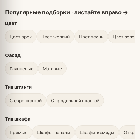
Цвет
Цвет орех
Цвет желтый
Цвет ясень
Цвет зелен
Фасад
Глянцевые
Матовые
Тип штанги
С евроштангой
С продольной штангой
Тип шкафа
Прямые
Шкафы-пеналы
Шкафы-комоды
Откры