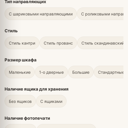
Тип направляющих
С шариковыми направляющими
С роликовыми направ
Стиль
Стиль кантри
Стиль прованс
Стиль скандинавский
Размер шкафа
Маленькие
1-о дверные
Большие
Стандартные
Наличие ящика для хранения
Без ящиков
С ящиками
Наличие фотопечати