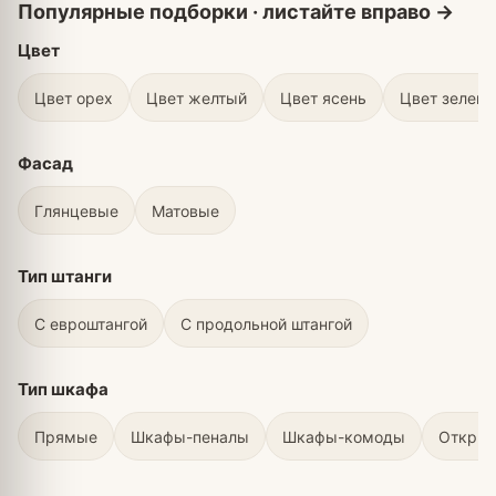
Цвет
Цвет орех
Цвет желтый
Цвет ясень
Цвет зелен
Фасад
Глянцевые
Матовые
Тип штанги
С евроштангой
С продольной штангой
Тип шкафа
Прямые
Шкафы-пеналы
Шкафы-комоды
Откры