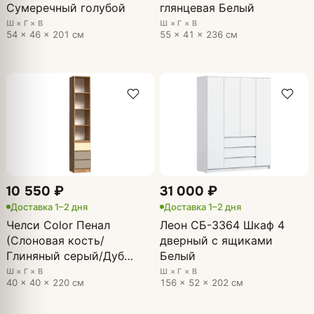
Сумеречный голубой
глянцевая Белый
Ш × Г × В
Ш × Г × В
54 × 46 × 201 см
55 × 41 × 236 см
10 550 ₽
31 000 ₽
Доставка 1–2 дня
Доставка 1–2 дня
Челси Color Пенал
Леон СБ-3364 Шкаф 4
(Слоновая кость/
дверный с ящиками
Глиняный серый/Дуб
Белый
крафт)
Ш × Г × В
Ш × Г × В
40 × 40 × 220 см
156 × 52 × 202 см