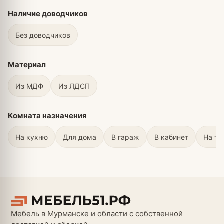
Наличие доводчиков
Без доводчиков
Материал
Из МДФ
Из ЛДСП
Комната назначения
На кухню
Для дома
В гараж
В кабинет
На те
Мебель в Мурманске и области с собственной