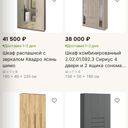
41 500 ₽
38 000 ₽
Доставка 1–2 дня
Доставка 1–2 дня
Шкаф распашной с
Шкаф комбинированный
зеркалом Квадро ясень
2.02.01.092.3 Сириус 4
шимо
двери и 2 ящика сонома
с 2 зеркалами
Ш × Г × В
Ш × Г × В
160 × 49 × 220 см
156 × 50 × 190 см