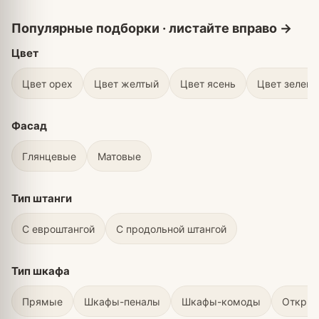
Цвет
Цвет орех
Цвет желтый
Цвет ясень
Цвет зелен
Фасад
Глянцевые
Матовые
Тип штанги
С евроштангой
С продольной штангой
Тип шкафа
Прямые
Шкафы-пеналы
Шкафы-комоды
Откры