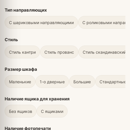
Тип направляющих
С шариковыми направляющими
С роликовыми направ
Стиль
Стиль кантри
Стиль прованс
Стиль скандинавский
Размер шкафа
Маленькие
1-о дверные
Большие
Стандартные
Наличие ящика для хранения
Без ящиков
С ящиками
Наличие фотопечати