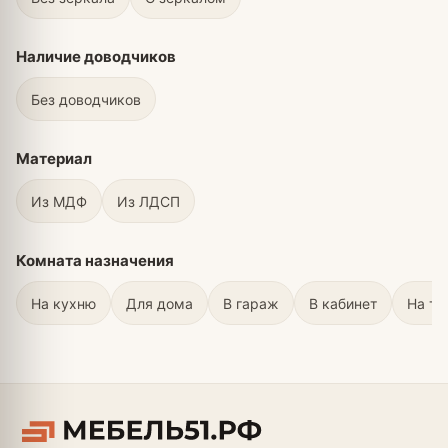
Наличие доводчиков
Без доводчиков
Материал
Из МДФ
Из ЛДСП
Комната назначения
На кухню
Для дома
В гараж
В кабинет
На те