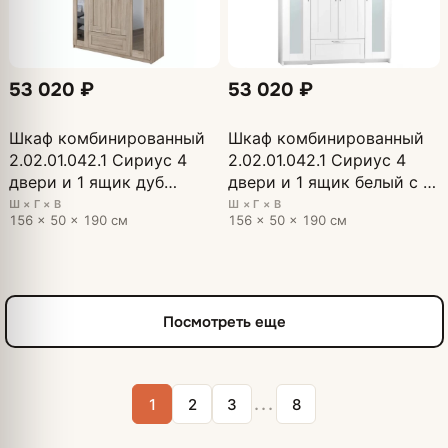
53 020 ₽
53 020 ₽
Шкаф комбинированный
Шкаф комбинированный
2.02.01.042.1 Сириус 4
2.02.01.042.1 Сириус 4
двери и 1 ящик дуб
двери и 1 ящик белый с 2
сонома с 2 зеркалами
зеркалами
Ш × Г × В
Ш × Г × В
156 × 50 × 190 см
156 × 50 × 190 см
Посмотреть еще
...
1
2
3
8