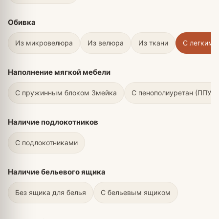
Обивка
Из микровелюра
Из велюра
Из ткани
С легким 
Наполнение мягкой мебели
С пружинным блоком Змейка
С пенополиуретан (ППУ)
Наличие подлокотников
С подлокотниками
Наличие бельевого ящика
Без ящика для белья
С бельевым ящиком