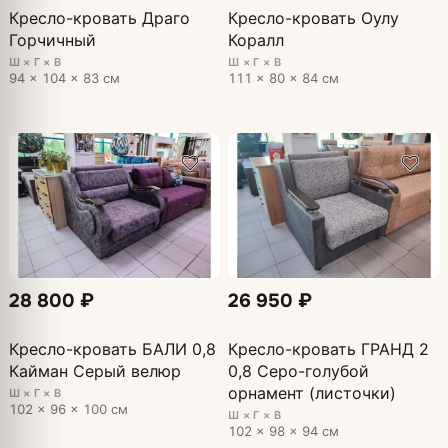
Кресло-кровать Драго
Кресло-кровать Оулу
Горчичный
Коралл
Ш × Г × В
Ш × Г × В
94 × 104 × 83 см
111 × 80 × 84 см
28 800 ₽
26 950 ₽
Кресло-кровать БАЛИ 0,8
Кресло-кровать ГРАНД 2
Кайман Серый велюр
0,8 Серо-голубой
орнамент (листочки)
Ш × Г × В
102 × 96 × 100 см
Ш × Г × В
102 × 98 × 94 см