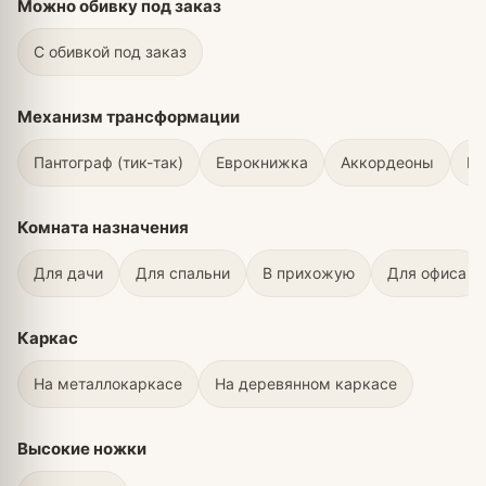
Можно обивку под заказ
С обивкой под заказ
Механизм трансформации
Пантограф (тик-так)
Еврокнижка
Аккордеоны
Вы
Комната назначения
Для дачи
Для спальни
В прихожую
Для офиса
Каркас
На металлокаркасе
На деревянном каркасе
Высокие ножки