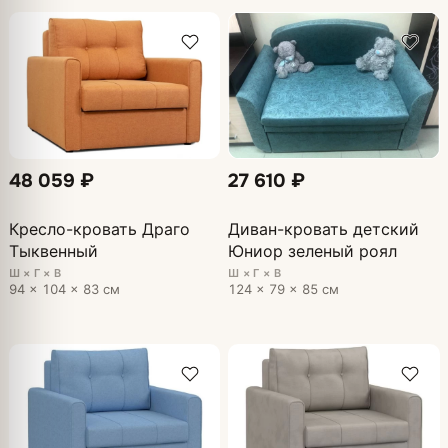
48 059 ₽
27 610 ₽
Кресло-кровать Драго
Диван-кровать детский
Тыквенный
Юниор зеленый роял
Ш × Г × В
Ш × Г × В
94 × 104 × 83 см
124 × 79 × 85 см