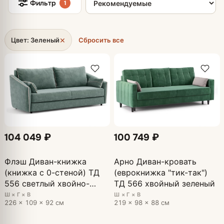
Фильтр
1
×
Цвет: Зеленый
Сбросить все
104 049 ₽
100 749 ₽
Флэш Диван-книжка
Арно Диван-кровать
(книжка с 0-стеной) ТД
(еврокнижка "тик-так")
556 светлый хвойно-
ТД 566 хвойный зеленый
зеленый
Ш × Г × В
Ш × Г × В
226 × 109 × 92 см
219 × 98 × 88 см