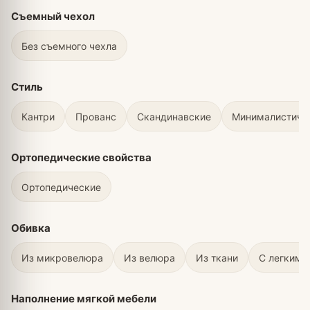
Съемный чехол
Без съемного чехла
Стиль
Кантри
Прованс
Скандинавские
Минималистичн
Ортопедические свойства
Ортопедические
Обивка
Из микровелюра
Из велюра
Из ткани
С легким 
Наполнение мягкой мебели