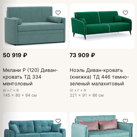
50 919 ₽
73 909 ₽
Мелани Р (120) Диван-
Ноэль Диван-кровать
кровать ТД 334
(книжка) ТД 446 темно-
ментоловый
зеленый малахитовый
Ш × Г × В
Ш × Г × В
145 × 80 × 84 см
221 × 91 × 86 см