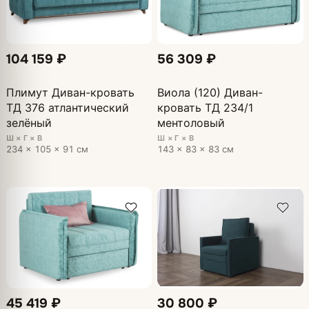
104 159 ₽
56 309 ₽
Плимут Диван-кровать
Виола (120) Диван-
ТД 376 атлантический
кровать ТД 234/1
зелёный
ментоловый
Ш × Г × В
Ш × Г × В
234 × 105 × 91 см
143 × 83 × 83 см
45 419 ₽
30 800 ₽