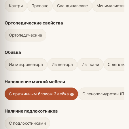
Кантри
Прованс
Скандинавские
Минималистичн
Ортопедические свойства
Ортопедические
Обивка
Из микровелюра
Из велюра
Из ткани
С легким 
Наполнение мягкой мебели
С пружинным блоком Змейка
С пенополиуретан (ПП
Наличие подлокотников
С подлокотниками