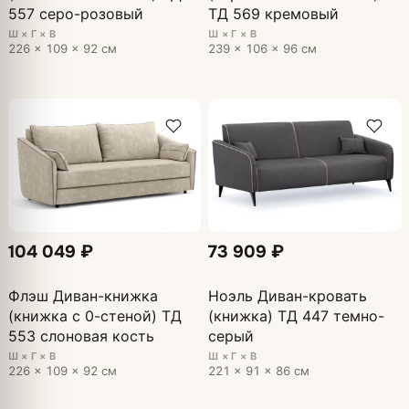
557 серо-розовый
ТД 569 кремовый
Ш × Г × В
Ш × Г × В
226 × 109 × 92 см
239 × 106 × 96 см
104 049 ₽
73 909 ₽
Флэш Диван-книжка
Ноэль Диван-кровать
(книжка с 0-стеной) ТД
(книжка) ТД 447 темно-
553 слоновая кость
серый
Ш × Г × В
Ш × Г × В
226 × 109 × 92 см
221 × 91 × 86 см