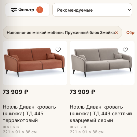
Сортировка товаров
Фильтр
1
×
Наполнение мягкой мебели: Пружинный блок Змейка
Сбро
73 909 ₽
73 909 ₽
Ноэль Диван-кровать
Ноэль Диван-кровать
(книжка) ТД 445
(книжка) ТД 449 светлый
терракотовый
кварцевый серый
Ш × Г × В
Ш × Г × В
221 × 91 × 86 см
221 × 91 × 86 см