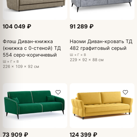
104 049 ₽
91 289 ₽
Флэш Диван-книжка
Наоми Диван-кровать ТД
(книжка с 0-стеной) ТД
482 графитовый серый
554 серо-коричневый
Ш × Г × В
229 × 92 × 88 см
Ш × Г × В
226 × 109 × 92 см
73 909 ₽
124 399 ₽