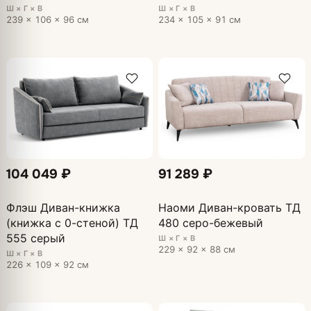
Ш × Г × В
Ш × Г × В
239 × 106 × 96 см
234 × 105 × 91 см
104 049 ₽
91 289 ₽
Флэш Диван-книжка
Наоми Диван-кровать ТД
(книжка с 0-стеной) ТД
480 серо-бежевый
555 серый
Ш × Г × В
229 × 92 × 88 см
Ш × Г × В
226 × 109 × 92 см