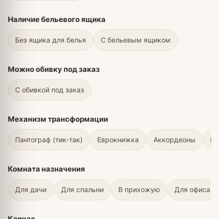
Наличие бельевого ящика
Без ящика для белья
С бельевым ящиком
Можно обивку под заказ
С обивкой под заказ
Механизм трансформации
Пантограф (тик-так)
Еврокнижка
Аккордеоны
Вы
Комната назначения
Для дачи
Для спальни
В прихожую
Для офиса
Каркас