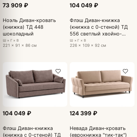
73 909 ₽
104 049 ₽
Ноэль Диван-кровать
Флэш Диван-книжка
(книжка) ТД 448
(книжка с 0-стеной) ТД
шоколадный
556 светлый хвойно-
зеленый
Ш × Г × В
Ш × Г × В
221 × 91 × 86 см
226 × 109 × 92 см
104 049 ₽
124 399 ₽
Флэш Диван-книжка
Невада Диван-кровать
(книжка с 0-стеной) ТД
(еврокнижка "тик-так")