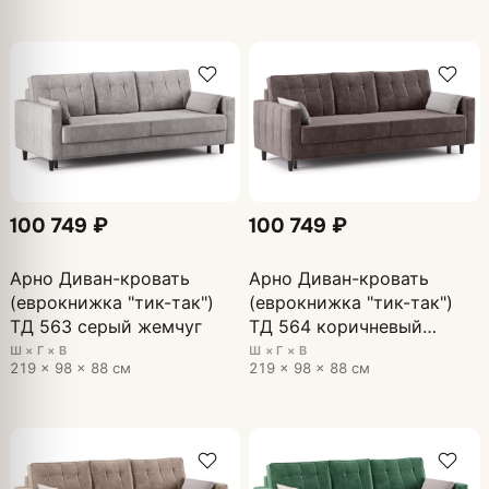
100 749 ₽
100 749 ₽
Арно Диван-кровать
Арно Диван-кровать
(еврокнижка "тик-так")
(еврокнижка "тик-так")
ТД 563 серый жемчуг
ТД 564 коричневый
перламутр
Ш × Г × В
Ш × Г × В
219 × 98 × 88 см
219 × 98 × 88 см