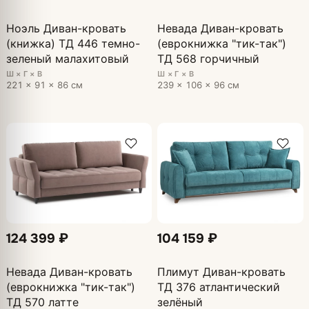
Ноэль Диван-кровать
Невада Диван-кровать
(книжка) ТД 446 темно-
(еврокнижка "тик-так")
зеленый малахитовый
ТД 568 горчичный
Ш × Г × В
Ш × Г × В
221 × 91 × 86 см
239 × 106 × 96 см
124 399 ₽
104 159 ₽
Невада Диван-кровать
Плимут Диван-кровать
(еврокнижка "тик-так")
ТД 376 атлантический
ТД 570 латте
зелёный