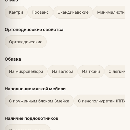
Кантри
Прованс
Скандинавские
Минималистичн
Ортопедические свойства
Ортопедические
Обивка
Из микровелюра
Из велюра
Из ткани
С легким 
Наполнение мягкой мебели
С пружинным блоком Змейка
С пенополиуретан (ППУ)
Наличие подлокотников