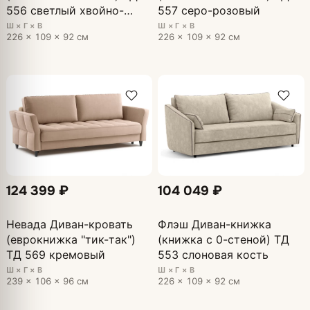
556 светлый хвойно-
557 серо-розовый
зеленый
Ш × Г × В
Ш × Г × В
226 × 109 × 92 см
226 × 109 × 92 см
124 399 ₽
104 049 ₽
Невада Диван-кровать
Флэш Диван-книжка
(еврокнижка "тик-так")
(книжка с 0-стеной) ТД
ТД 569 кремовый
553 слоновая кость
Ш × Г × В
Ш × Г × В
239 × 106 × 96 см
226 × 109 × 92 см