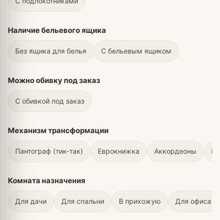
С подлокотниками
Наличие бельевого ящика
Без ящика для белья
С бельевым ящиком
Можно обивку под заказ
С обивкой под заказ
Механизм трансформации
Пантограф (тик-так)
Еврокнижка
Аккордеоны
Вы
Комната назначения
Для дачи
Для спальни
В прихожую
Для офиса