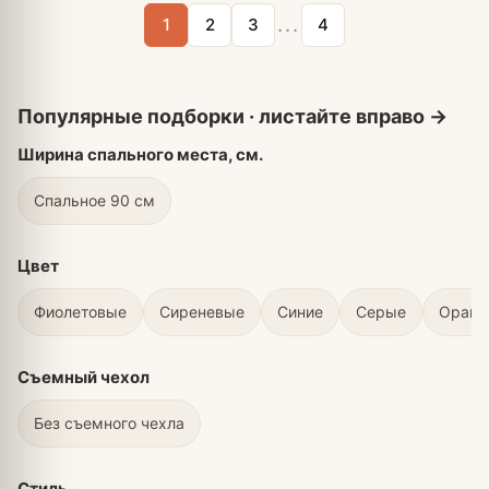
...
1
2
3
4
Ширина спального места, см.
Спальное 90 см
Цвет
Фиолетовые
Сиреневые
Синие
Серые
Оран
Съемный чехол
Без съемного чехла
Стиль