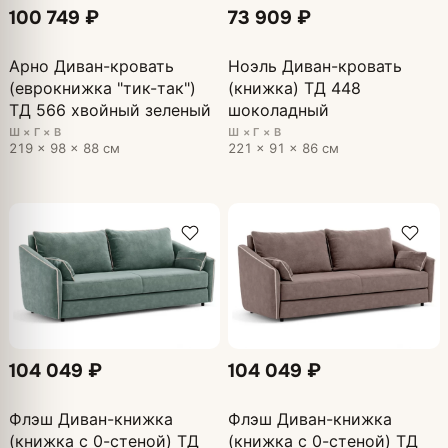
100 749 ₽
73 909 ₽
Арно Диван-кровать
Ноэль Диван-кровать
(еврокнижка "тик-так")
(книжка) ТД 448
ТД 566 хвойный зеленый
шоколадный
Ш × Г × В
Ш × Г × В
219 × 98 × 88 см
221 × 91 × 86 см
104 049 ₽
104 049 ₽
Флэш Диван-книжка
Флэш Диван-книжка
(книжка с 0-стеной) ТД
(книжка с 0-стеной) ТД