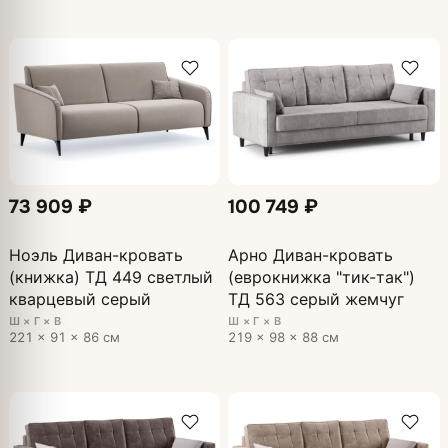
73 909 ₽
100 749 ₽
Ноэль Диван-кровать
Арно Диван-кровать
(книжка) ТД 449 светлый
(еврокнижка "тик-так")
кварцевый серый
ТД 563 серый жемчуг
Ш × Г × В
Ш × Г × В
221 × 91 × 86 см
219 × 98 × 88 см