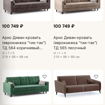
100 749 ₽
100 749 ₽
Арно Диван-кровать
Арно Диван-кровать
(еврокнижка "тик-так")
(еврокнижка "тик-так")
ТД 564 коричневый
ТД 565 песочный
перламутр
Ш × Г × В
Ш × Г × В
219 × 98 × 88 см
219 × 98 × 88 см