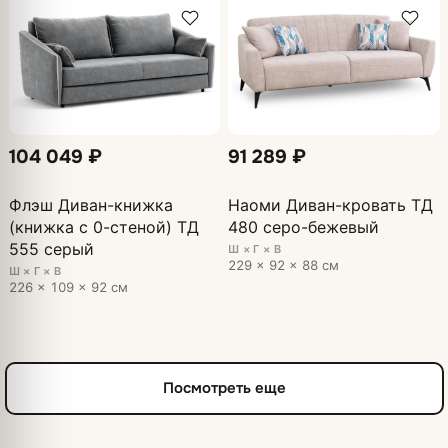
104 049 ₽
91 289 ₽
Флэш Диван-книжка
Наоми Диван-кровать ТД
(книжка с 0-стеной) ТД
480 серо-бежевый
555 серый
Ш × Г × В
229 × 92 × 88 см
Ш × Г × В
226 × 109 × 92 см
Посмотреть еще