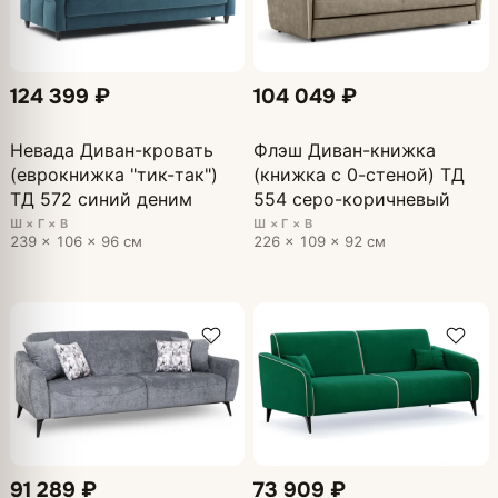
124 399 ₽
104 049 ₽
Невада Диван-кровать
Флэш Диван-книжка
(еврокнижка "тик-так")
(книжка с 0-стеной) ТД
ТД 572 синий деним
554 серо-коричневый
Ш × Г × В
Ш × Г × В
239 × 106 × 96 см
226 × 109 × 92 см
91 289 ₽
73 909 ₽