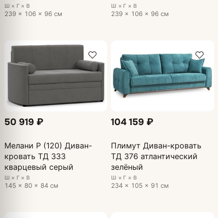
Ш × Г × В
Ш × Г × В
239 × 106 × 96 см
239 × 106 × 96 см
50 919 ₽
104 159 ₽
Мелани Р (120) Диван-
Плимут Диван-кровать
кровать ТД 333
ТД 376 атлантический
кварцевый серый
зелёный
Ш × Г × В
Ш × Г × В
145 × 80 × 84 см
234 × 105 × 91 см