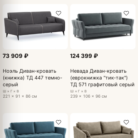
73 909 ₽
124 399 ₽
Ноэль Диван-кровать
Невада Диван-кровать
(книжка) ТД 447 темно-
(еврокнижка "тик-так")
серый
ТД 571 графитовый серый
Ш × Г × В
Ш × Г × В
221 × 91 × 86 см
239 × 106 × 96 см