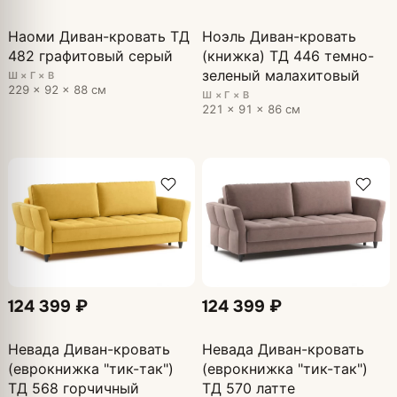
Наоми Диван-кровать ТД
Ноэль Диван-кровать
482 графитовый серый
(книжка) ТД 446 темно-
зеленый малахитовый
Ш × Г × В
229 × 92 × 88 см
Ш × Г × В
221 × 91 × 86 см
124 399 ₽
124 399 ₽
Невада Диван-кровать
Невада Диван-кровать
(еврокнижка "тик-так")
(еврокнижка "тик-так")
ТД 568 горчичный
ТД 570 латте