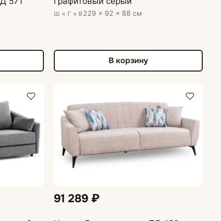
ТД 571
графитовый серый
229 × 92 × 88 см
Ш × Г × В
В корзину
91 289 ₽