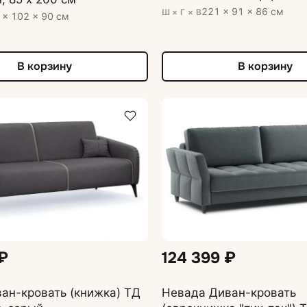
221 × 91 × 86 см
Ш × Г × В
ные
 × 102 × 90 см
Журнальные столики
В корзину
В корзину
₽
124 399 ₽
ан-кровать (книжка) ТД
Невада Диван-кровать