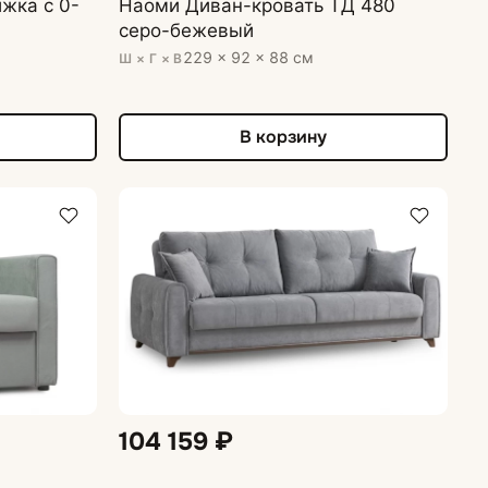
жка с 0-
Наоми Диван-кровать ТД 480
серо-бежевый
229 × 92 × 88 см
Ш × Г × В
В корзину
104 159 ₽