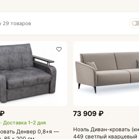
 29 товаров
Диваны по типу
Кухонные диваны
стиной
Маленькие диваны
и
Большие диваны
и
 ₽
73 909 ₽
Со съемным чехлом
ках
и
· Доставка 1–2 дня
Ноэль Диван-кровать (к
На металлокаркасе
овать Денвер 0,8+я —
449 светлый кварцевый
, 85 х 200 см