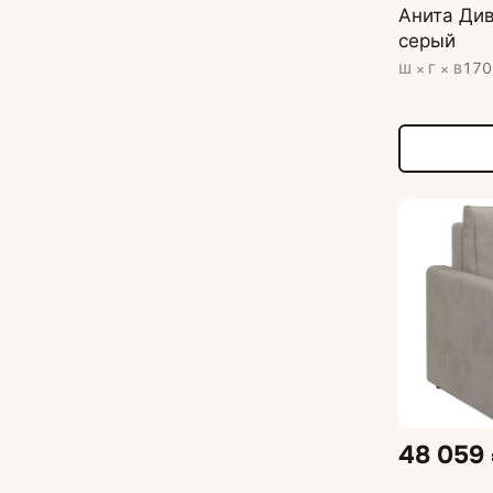
Анита Див
серый
170
Ш × Г × В
48 059