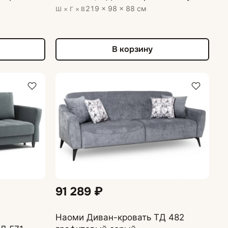
219 × 98 × 88 см
Ш × Г × В
В корзину
91 289 ₽
Наоми Диван-кровать ТД 482