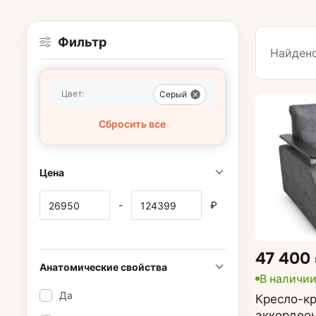
Фильтр
Найдено
Цвет:
Серый
Сбросить все
Кресла
Кресла для го
Цена
Кресла-кроват
-
₽
Кресла-качалк
47 400
Кресла на нож
Анатомические свойства
В наличи
Да
Кресла-мешки
Кресло-кр
аккордеон