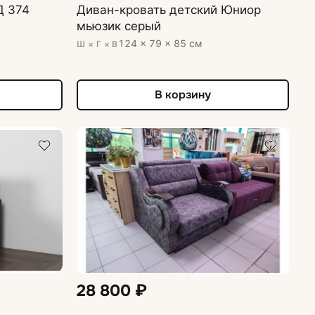
Д 374
Диван-кровать детский Юниор
мьюзик серый
124 × 79 × 85 см
Ш × Г × В
В корзину
28 800 ₽