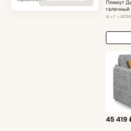
Плимут Д
галечный
234
Ш × Г × В
45 419 