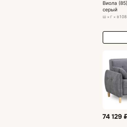
Виола (85
серый
108
Ш × Г × В
74 129 