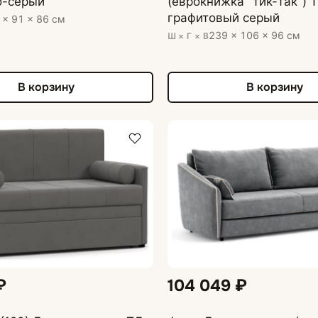
о-серый
(еврокнижка "тик-так") 
графитовый серый
 × 91 × 86 см
239 × 106 × 96 см
Ш × Г × В
В корзину
В корзину
₽
104 049 ₽