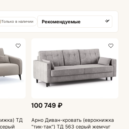
Диваны-кровати
Диваны аккордеон
Только в наличии
Сортировка товаров
Диваны еврокнижки
Матрасы для диванов
100 749 ₽
нижка) ТД
Арно Диван-кровать (еврокнижка
 серый
"тик-так") ТД 563 серый жемчуг