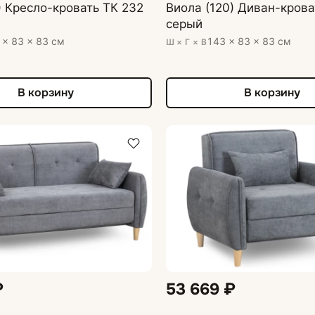
) Кресло-кровать ТК 232
Виола (120) Диван-крова
серый
 × 83 × 83 см
143 × 83 × 83 см
Ш × Г × В
В корзину
В корзину
₽
53 669 ₽