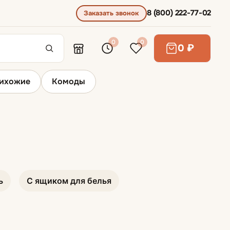
8 (800) 222-77-02
Заказать звонок
0
0
0 ₽
ихожие
Комоды
Диваны для сна
Диваны выкатные
ь
С ящиком для белья
Диваны для ежедневного сна
Диваны раскладывающиеся вперед