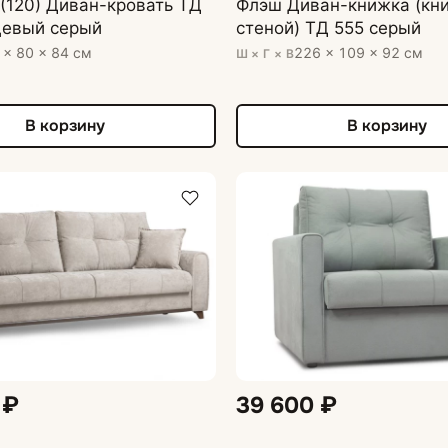
(120) Диван-кровать ТД
Флэш Диван-книжка (кни
цевый серый
стеной) ТД 555 серый
 × 80 × 84 см
226 × 109 × 92 см
Ш × Г × В
В корзину
В корзину
 ₽
39 600 ₽