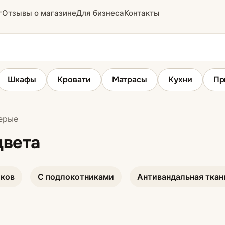
г
Отзывы о магазине
Для бизнеса
Контакты
Шкафы
Кровати
Матрасы
Кухни
Пр
ерые
ы
Угловые диваны
цвета
иков
С подлокотниками
Антивандальная ткан