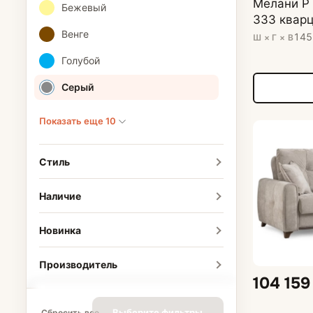
Мелани Р 
Бежевый
333 квар
Венге
145
Ш × Г × В
Голубой
Серый
Показать еще 10
Стиль
Наличие
Новинка
Производитель
104 159
Выберите фильтры
Сбросить все