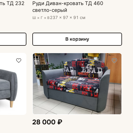
ть ТД 232
Руди Диван-кровать ТД 460
светло-серый
237 × 97 × 91 см
Ш × Г × В
В корзину
28 000 ₽