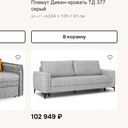
Плимут Диван-кровать ТД 377
серый
234 × 105 × 91 см
Ш × Г × В
В корзину
102 949 ₽