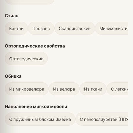
Стиль
Кантри
Прованс
Скандинавские
Минималистичн
Ортопедические свойства
Ортопедические
Обивка
Из микровелюра
Из велюра
Из ткани
С легким 
Наполнение мягкой мебели
С пружинным блоком Змейка
С пенополиуретан (ППУ)