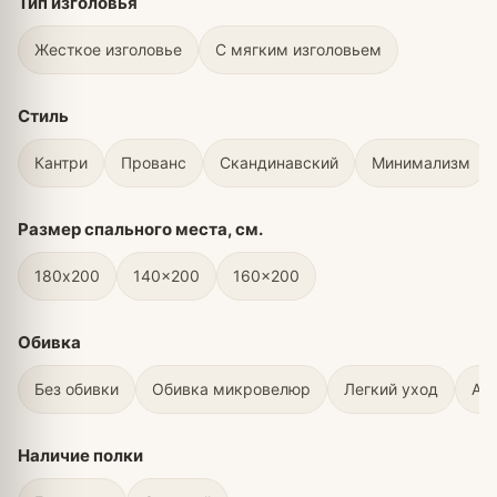
Тип изголовья
Жесткое изголовье
С мягким изголовьем
Стиль
Кантри
Прованс
Скандинавский
Минимализм
Размер спального места, см.
180х200
140x200
160x200
Обивка
Без обивки
Обивка микровелюр
Легкий уход
Ан
Наличие полки