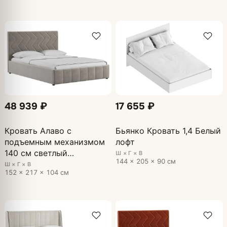
48 939 ₽
17 655 ₽
Кровать Алаво с
Бьянко Кровать 1,4 Белый
подъемным механизмом
лофт
140 см светлый
Ш × Г × В
144 × 205 × 90 см
кварцевый, серый
Ш × Г × В
152 × 217 × 104 см