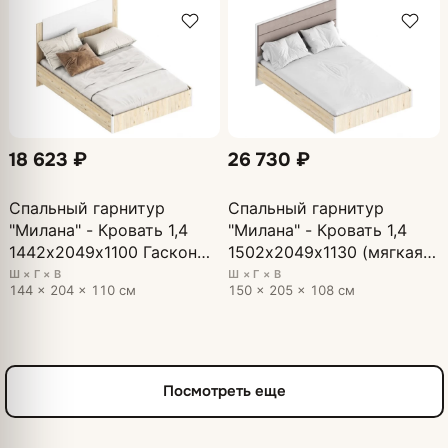
18 623 ₽
26 730 ₽
Спальный гарнитур
Спальный гарнитур
"Милана" - Кровать 1,4
"Милана" - Кровать 1,4
1442х2049х1100 Гаскон
1502х2049х1130 (мягкая
Пайн/Белый лофт
спинка) Гаскон Пайн/
Ш × Г × В
Ш × Г × В
144 × 204 × 110 см
150 × 205 × 108 см
Белый лофт
Посмотреть еще