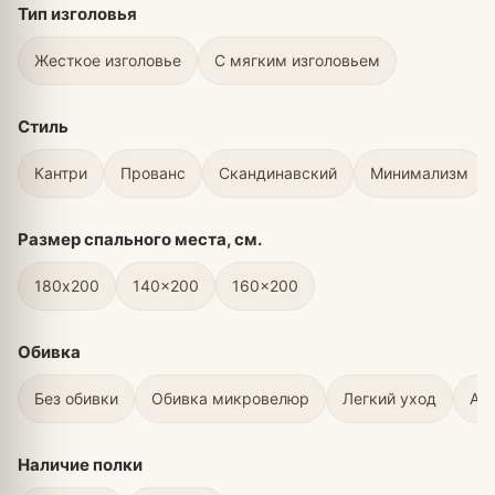
Тип изголовья
Жесткое изголовье
С мягким изголовьем
Стиль
Кантри
Прованс
Скандинавский
Минимализм
Размер спального места, см.
180х200
140x200
160x200
Обивка
Без обивки
Обивка микровелюр
Легкий уход
Ан
Наличие полки