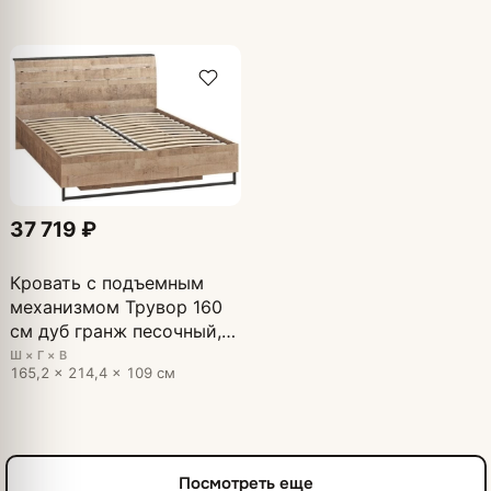
37 719 ₽
Кровать с подъемным
механизмом Трувор 160
см дуб гранж песочный,
интра
Ш × Г × В
165,2 × 214,4 × 109 см
Посмотреть еще