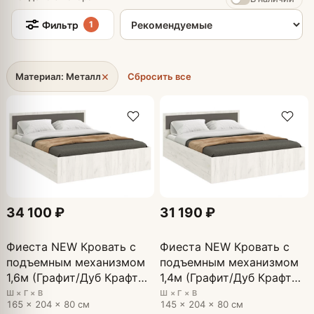
Сортировка товаров
Фильтр
1
×
Материал: Металл
Сбросить все
34 100 ₽
31 190 ₽
Фиеста NEW Кровать с
Фиеста NEW Кровать с
подъемным механизмом
подъемным механизмом
1,6м (Графит/Дуб Крафт
1,4м (Графит/Дуб Крафт
Белый)
Белый)
Ш × Г × В
Ш × Г × В
165 × 204 × 80 см
145 × 204 × 80 см