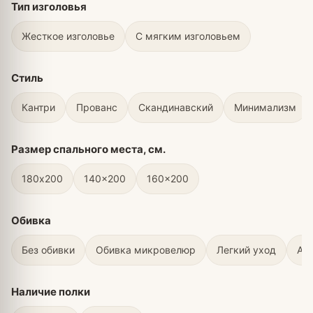
Тип изголовья
Жесткое изголовье
С мягким изголовьем
Стиль
Кантри
Прованс
Скандинавский
Минимализм
Размер спального места, см.
180х200
140x200
160x200
Обивка
Без обивки
Обивка микровелюр
Легкий уход
Ан
Наличие полки