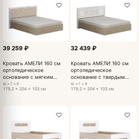
39 259 ₽
32 439 ₽
Кровать АМЕЛИ 160 см
Кровать АМЕЛИ 160 см
ортопедическое
ортопедическое
основание с мягким
основание с твердым
щитком Дуб Сонома
щитком Дуб Сонома
Ш × Г × В
Ш × Г × В
179,2 × 204 × 103 см
179,2 × 204 × 103 см
светлый, МДФ - глянцевая
светлый, МДФ - глянцевая
Белый
Белый