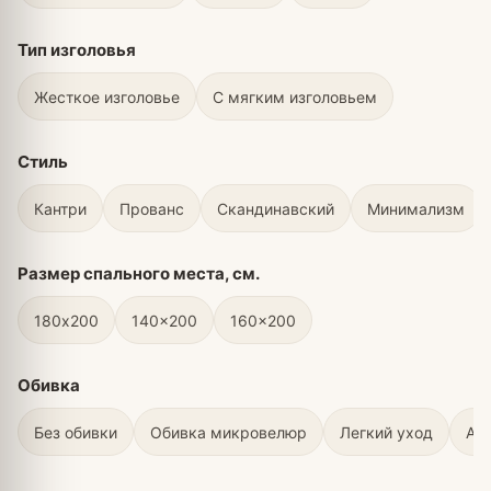
Тип изголовья
Жесткое изголовье
С мягким изголовьем
Стиль
Кантри
Прованс
Скандинавский
Минимализм
Размер спального места, см.
180х200
140x200
160x200
Обивка
Без обивки
Обивка микровелюр
Легкий уход
Ан