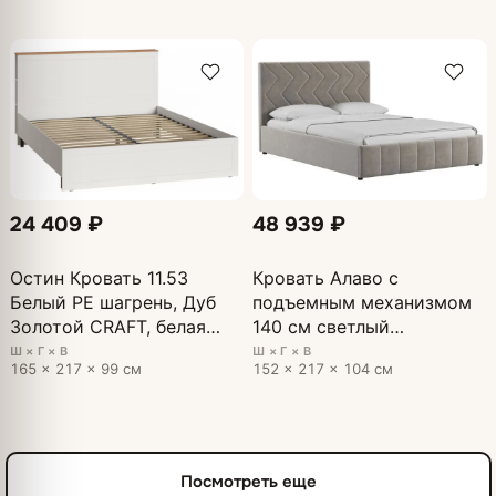
24 409 ₽
48 939 ₽
Остин Кровать 11.53
Кровать Алаво с
Белый PE шагрень, Дуб
подъемным механизмом
Золотой CRAFT, белая
140 см светлый
шагрень 4101 ПВХ
кварцевый, серый
Ш × Г × В
Ш × Г × В
165 × 217 × 99 см
152 × 217 × 104 см
Посмотреть еще