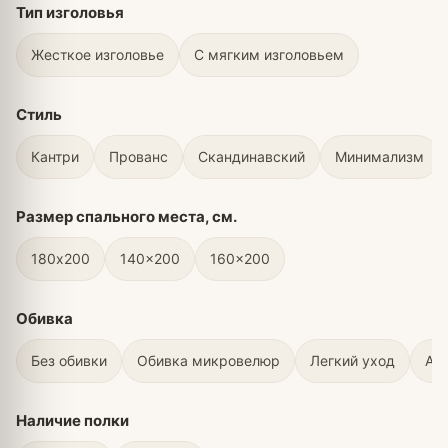
Тип изголовья
Жесткое изголовье
С мягким изголовьем
Стиль
Кантри
Прованс
Скандинавский
Минимализм
Размер спального места, см.
180х200
140x200
160x200
Обивка
Без обивки
Обивка микровелюр
Легкий уход
Ан
Наличие полки