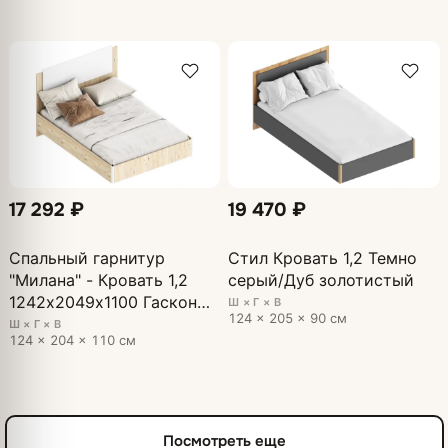
17 292 ₽
19 470 ₽
Спальный гарнитур
Стил Кровать 1,2 Темно
"Милана" - Кровать 1,2
серый/Дуб золотистый
1242х2049х1100 Гаскон
Ш × Г × В
124 × 205 × 90 см
Пайн/Белый лофт
Ш × Г × В
124 × 204 × 110 см
Посмотреть еще