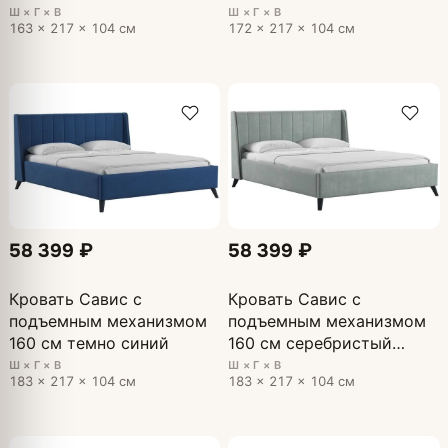
Ш × Г × В
Ш × Г × В
163 × 217 × 104 см
172 × 217 × 104 см
58 399 ₽
58 399 ₽
Кровать Савис с
Кровать Савис с
подъемным механизмом
подъемным механизмом
160 см темно синий
160 см серебристый
серый
Ш × Г × В
Ш × Г × В
183 × 217 × 104 см
183 × 217 × 104 см