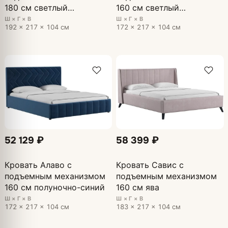
180 см светлый
160 см светлый
кварцевый, серый
кварцевый, серый
Ш × Г × В
Ш × Г × В
192 × 217 × 104 см
172 × 217 × 104 см
52 129 ₽
58 399 ₽
Кровать Алаво с
Кровать Савис с
подъемным механизмом
подъемным механизмом
160 см полуночно-синий
160 см ява
Ш × Г × В
Ш × Г × В
172 × 217 × 104 см
183 × 217 × 104 см