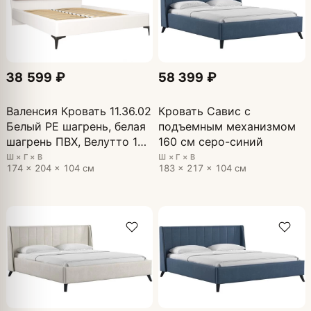
38 599 ₽
58 399 ₽
Валенсия Кровать 11.36.02
Кровать Савис с
Белый PE шагрень, белая
подъемным механизмом
шагрень ПВХ, Велутто 19
160 см серо-синий
т-серый
Ш × Г × В
Ш × Г × В
174 × 204 × 104 см
183 × 217 × 104 см