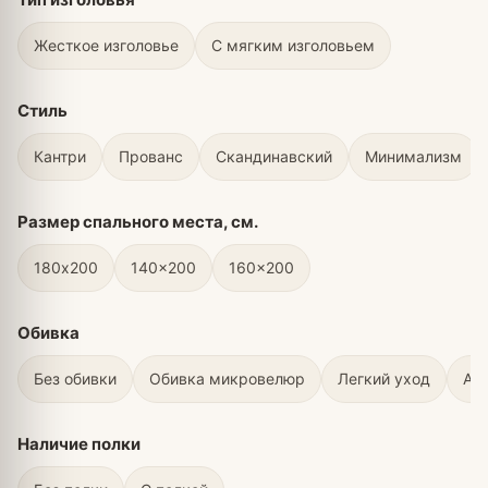
Жесткое изголовье
С мягким изголовьем
Стиль
Кантри
Прованс
Скандинавский
Минимализм
Размер спального места, см.
180х200
140x200
160x200
Обивка
Без обивки
Обивка микровелюр
Легкий уход
Ан
Наличие полки