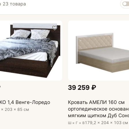
 23 товара
расов
Подушки для сна
Туалетные столики
₽
39 259 ₽
КО 1,4 Венге-Лоредо
Кровать АМЕЛИ 160 см
ортопедическое основан
 × 203 × 85 см
мягким щитком Дуб Сон
светлый, МДФ - глянцев
179,2 × 204 × 103 см
Ш × Г × В