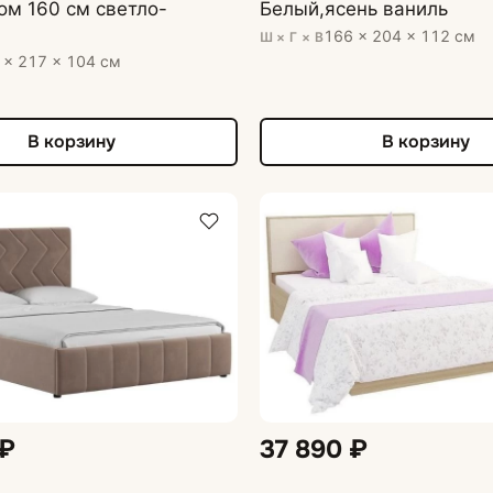
м 160 см светло-
Белый,ясень ваниль
166 × 204 × 112 см
Ш × Г × В
 × 217 × 104 см
В корзину
В корзину
 ₽
37 890 ₽