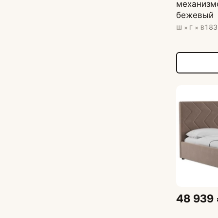
механизмо
бежевый
183
Ш × Г × В
48 939