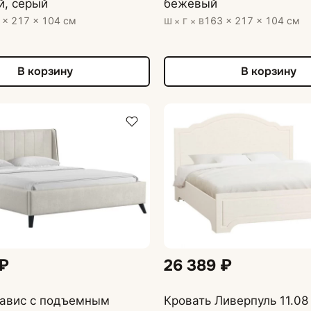
й, серый
бежевый
 × 217 × 104 см
163 × 217 × 104 см
Ш × Г × В
В корзину
В корзину
 ₽
26 389 ₽
Савис с подъемным
Кровать Ливерпуль 11.08