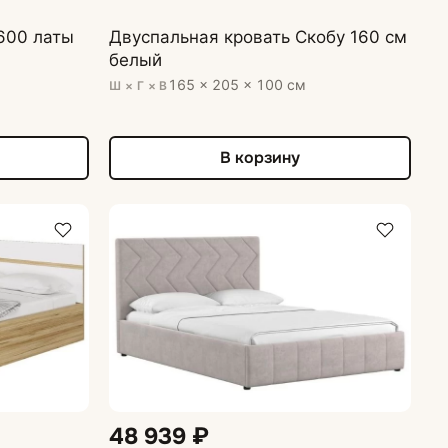
600 латы
Двуспальная кровать Скобу 160 см
белый
165 × 205 × 100 см
Ш × Г × В
В корзину
48 939 ₽