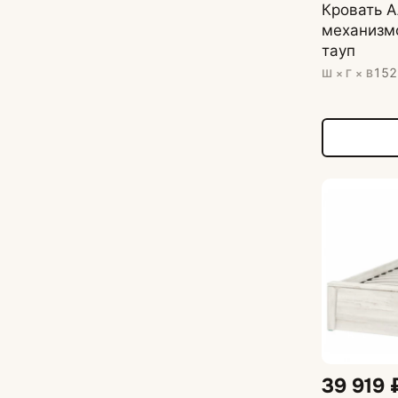
Кровать 
механизм
тауп
152
Ш × Г × В
39 919 