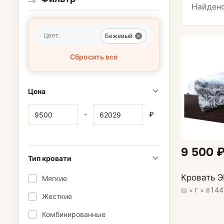
Найдено
Чехлы для мат
Цвет:
Бежевый
Комоды
Сбросить все
Раскладушки
Цена
-
₽
9 500 
Тип кровати
Кровать Э
Мягкие
144
Ш × Г × В
Жесткие
Комбинированные