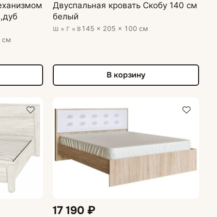
еханизмом
Двуспальная кровать Скобу 140 см
,дуб
белый
145 × 205 × 100 см
Ш × Г × В
7 см
В корзину
17 190 ₽