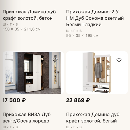
Прихожая Домино дуб
Прихожая Домино-2 У
крафт золотой, бетон
НМ Дуб Сонома светлый
Белый Гладкий
Ш × Г × В
150 × 35 × 211,6 см
Ш × Г × В
95 × 35 × 195 см
17 500 ₽
22 869 ₽
Прихожая ВИЗА Дуб
Прихожая Домино дуб
венге/Сосна лоредо
крафт золотой, белый
Ш × Г × В
Ш × Г × В