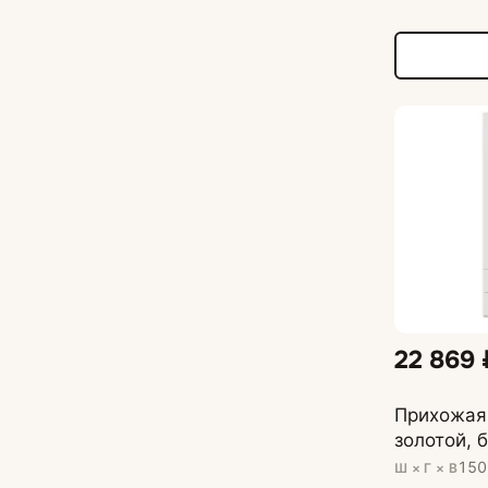
22 869 
Прихожая
золотой, 
150
Ш × Г × В