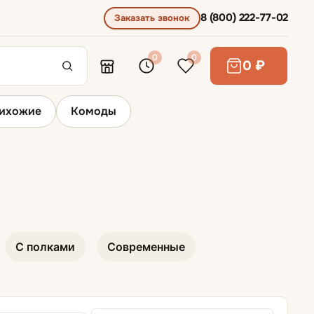
8 (800) 222-77-02
Заказать звонок
0
0
0 ₽
ихожие
Комоды
Пуфы и банкетки
С полками
Современные