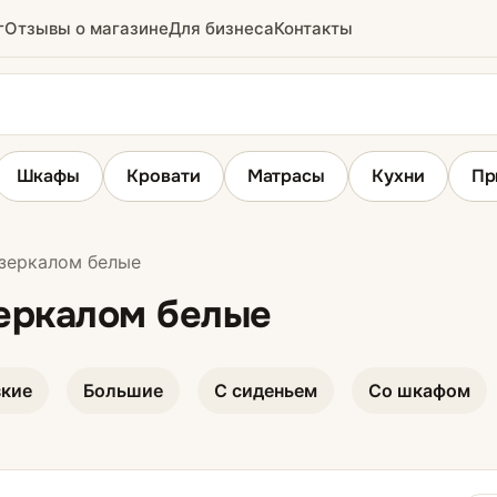
г
Отзывы о магазине
Для бизнеса
Контакты
Шкафы
Кровати
Матрасы
Кухни
Пр
зеркалом белые
ридор
Вешалки
зеркалом белые
е
зкие
Большие
С сиденьем
Со шкафом
ихожие
ожие