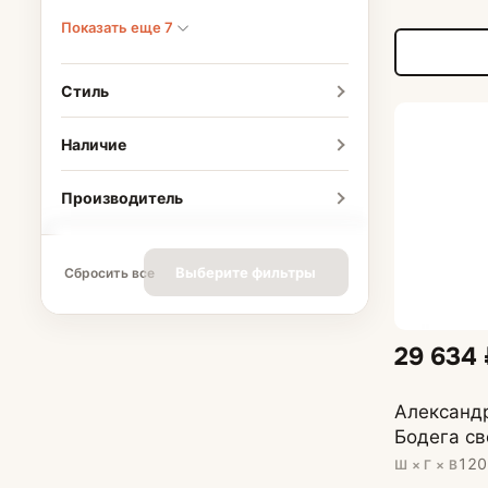
Показать еще 7
Стиль
Наличие
Производитель
Выберите фильтры
Сбросить все
29 634
Александ
Бодега св
120
Ш × Г × В