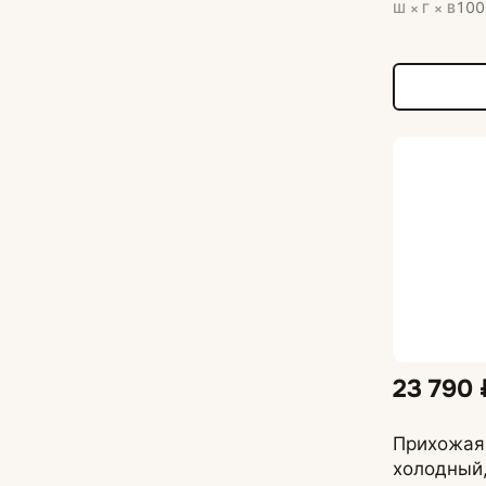
100
Ш × Г × В
23 790 
Прихожая
холодный,