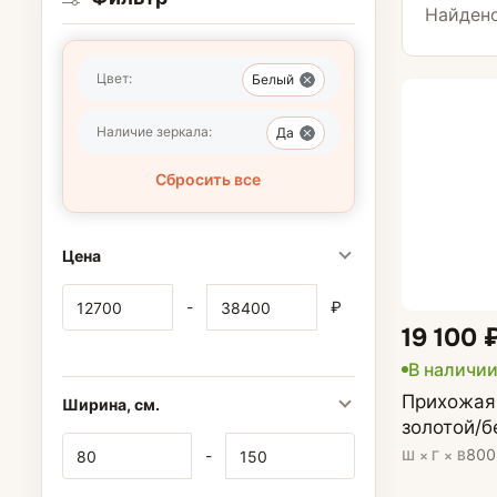
С сиденьем
Найдено
Цвет:
Белый
Шкафы для пр
Наличие зеркала:
Да
Шкафы-купе
Сбросить все
Распашные шк
Цена
Угловые шкафы
-
₽
19 100 
Зеркала
В наличи
Прихожая 
Ширина, см.
золотой/
800
-
Ш × Г × В