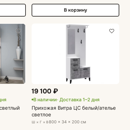
В корзину
19 100 ₽
дня
В наличии
· Доставка 1–2 дня
 светлый
Прихожая Витра ЦС белый/ателье
светлое
м
800 × 34 × 200 см
Ш × Г × В