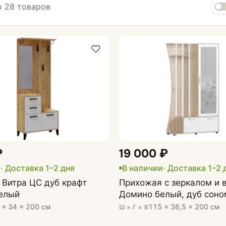
 28 товаров
ихожей
Комоды и тумбы
афы
₽
19 000 ₽
и
· Доставка 1–2 дня
В наличии
· Доставка 1–2 
Витра ЦС дуб крафт
Прихожая с зеркалом и 
белый
Домино белый, дуб соно
 × 34 × 200 см
115 × 36,5 × 200 см
Ш × Г × В