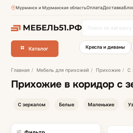
Оплата
Доставка
Бло
Мурманск и Мурманская область
Кресла и диваны
Каталог
Главная
Мебель для прихожей
Прихожие
С 
Прихожие в ко
Прихожие в коридор с 
Узкие прихожи
С зеркалом
Белые
Маленькие
У
Маленькие пр
Большие прих
Фильтр