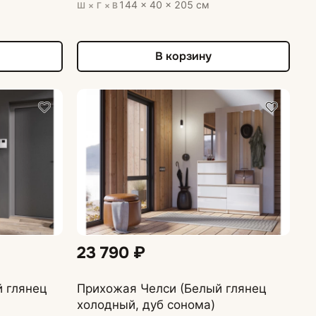
144 × 40 × 205 см
Ш × Г × В
В корзину
23 790 ₽
Прихожая Челси (Белый глянец
холодный, дуб сонома)