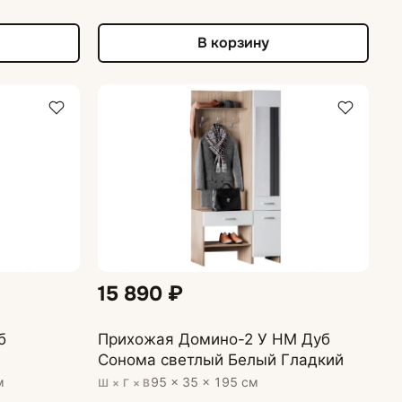
В корзину
15 890 ₽
б
Прихожая Домино-2 У НМ Дуб
Сонома светлый Белый Гладкий
м
95 × 35 × 195 см
Ш × Г × В