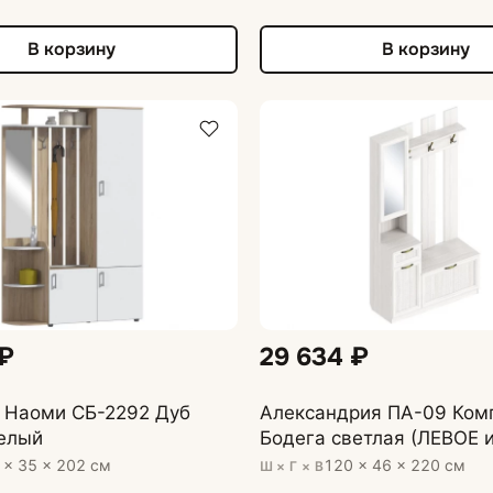
В корзину
В корзину
 ₽
29 634 ₽
 Наоми СБ-2292 Дуб
Александрия ПА-09 Ком
елый
Бодега светлая (ЛЕВОЕ и
 × 35 × 202 см
120 × 46 × 220 см
Ш × Г × В