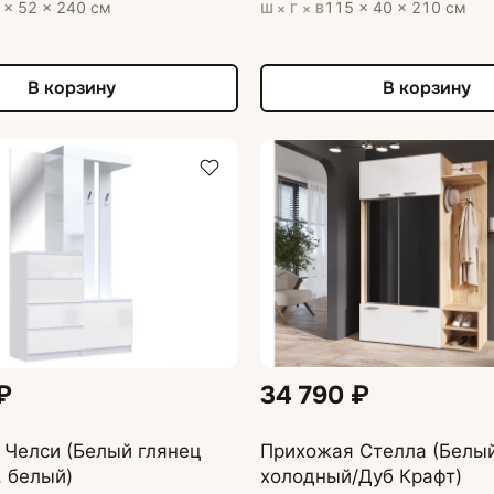
 × 52 × 240 см
115 × 40 × 210 см
Ш × Г × В
В корзину
В корзину
₽
34 790 ₽
 Челси (Белый глянец
Прихожая Стелла (Белый глянец
 белый)
холодный/Дуб Крафт)