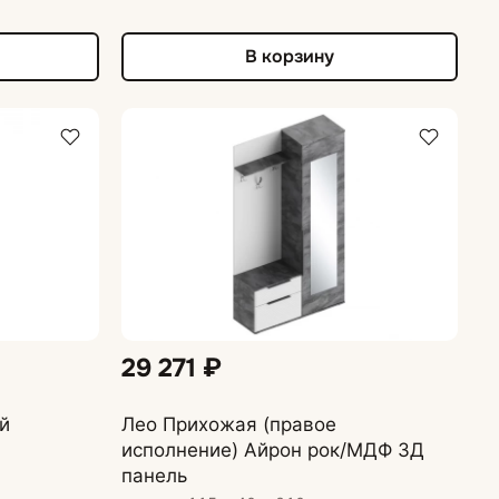
В корзину
29 271 ₽
й
Лео Прихожая (правое
исполнение) Айрон рок/МДФ 3Д
панель