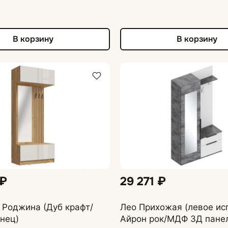
В корзину
В корзину
 ₽
29 271 ₽
 Роджина (Дуб крафт/
Лео Прихожая (левое ис
нец)
Айрон рок/МДФ 3Д пане