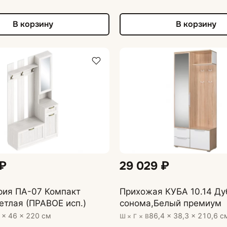
В корзину
В корзину
 ₽
29 029 ₽
рия ПА-07 Компакт
Прихожая КУБА 10.14 Ду
етлая (ПРАВОЕ исп.)
сонома,Белый премиум
 × 46 × 220 см
86,4 × 38,3 × 210,6 с
Ш × Г × В