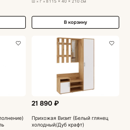
115 × 40 × 210 см
Ш × Г × В
В корзину
21 890 ₽
полнение)
Прихожая Визит (Белый глянец
ль
холодный/Дуб крафт)