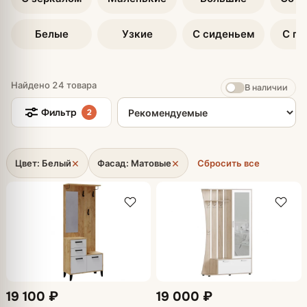
Белые
Узкие
С сиденьем
С по
Найдено 24 товара
В наличии
Сортировка товаров
Фильтр
2
×
×
Цвет: Белый
Фасад: Матовые
Сбросить все
19 100 ₽
19 000 ₽