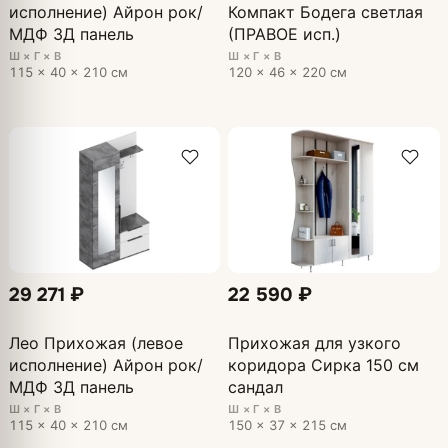
исполнение) Айрон рок/
Компакт Бодега светлая
МДФ 3Д панель
(ПРАВОЕ исп.)
Ш × Г × В
Ш × Г × В
115 × 40 × 210 см
120 × 46 × 220 см
29 271 ₽
22 590 ₽
Лео Прихожая (левое
Прихожая для узкого
исполнение) Айрон рок/
коридора Сирка 150 см
МДФ 3Д панель
сандал
Ш × Г × В
Ш × Г × В
115 × 40 × 210 см
150 × 37 × 215 см