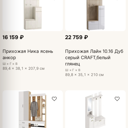
16 159 ₽
22 759 ₽
Прихожая Ника ясень
Прихожая Лайн 10.16 Дуб
анкор
серый CRAFT,белый
глянец
Ш × Г × В
89,4 × 38,1 × 207,9 см
Ш × Г × В
89,8 × 35,1 × 210 см