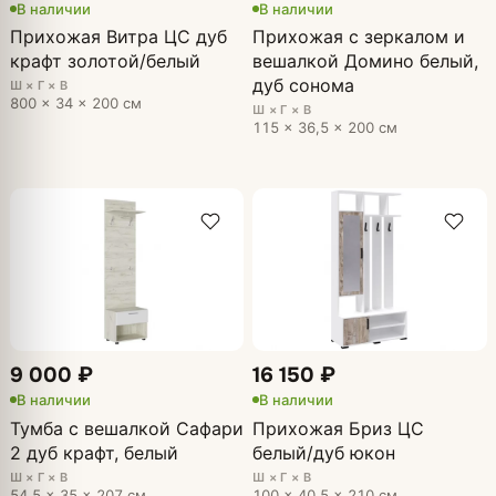
В наличии
В наличии
Прихожая Витра ЦС дуб
Прихожая с зеркалом и
крафт золотой/белый
вешалкой Домино белый,
дуб сонома
Ш × Г × В
800 × 34 × 200 см
Ш × Г × В
115 × 36,5 × 200 см
9 000 ₽
16 150 ₽
В наличии
В наличии
Тумба с вешалкой Сафари
Прихожая Бриз ЦС
2 дуб крафт, белый
белый/дуб юкон
Ш × Г × В
Ш × Г × В
54,5 × 35 × 207 см
100 × 40,5 × 210 см