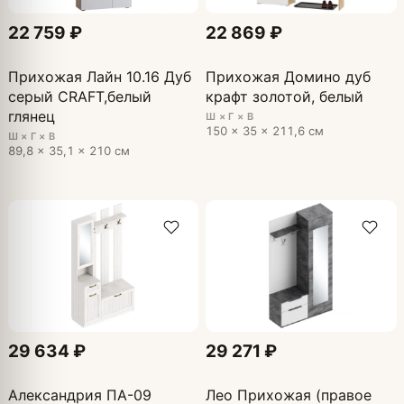
22 759 ₽
22 869 ₽
Прихожая Лайн 10.16 Дуб
Прихожая Домино дуб
серый CRAFT,белый
крафт золотой, белый
глянец
Ш × Г × В
150 × 35 × 211,6 см
Ш × Г × В
89,8 × 35,1 × 210 см
29 634 ₽
29 271 ₽
Александрия ПА-09
Лео Прихожая (правое