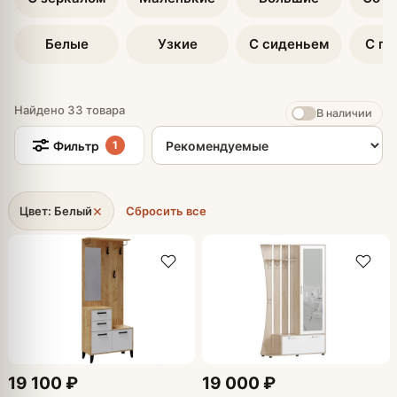
Белые
Узкие
С сиденьем
С по
Найдено 33 товара
В наличии
Сортировка товаров
Фильтр
1
×
Цвет: Белый
Сбросить все
19 100 ₽
19 000 ₽