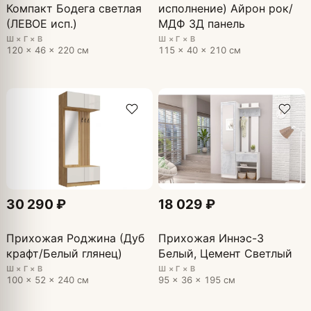
Компакт Бодега светлая
исполнение) Айрон рок/
(ЛЕВОЕ исп.)
МДФ 3Д панель
Ш × Г × В
Ш × Г × В
120 × 46 × 220 см
115 × 40 × 210 см
30 290 ₽
18 029 ₽
Прихожая Роджина (Дуб
Прихожая Иннэс-3
крафт/Белый глянец)
Белый, Цемент Светлый
Ш × Г × В
Ш × Г × В
100 × 52 × 240 см
95 × 36 × 195 см