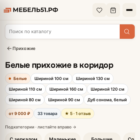
Прихожие
Белые прихожие в коридор
Белые
Шириной 100 см
Шириной 130 см
Шириной 110 см
Шириной 160 см
Шириной 120 см
Шириной 80 см
Шириной 90 см
Дуб сонома, белый
от 9 000 ₽
33 товара
★ 5 · 1 отзыв
С зеркалом
Маленькие
Большие
Со ш