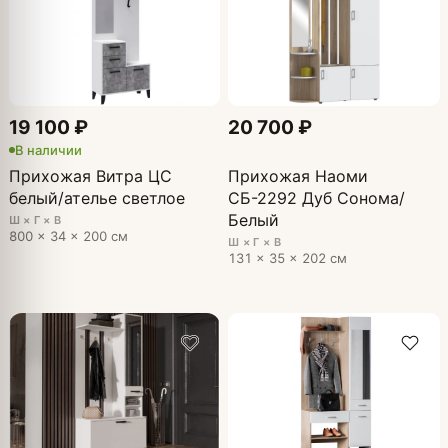
19 100 ₽
20 700 ₽
В наличии
Прихожая Витра ЦС
Прихожая Наоми
белый/ателье светлое
СБ-2292 Дуб Сонома/
Белый
Ш × Г × В
800 × 34 × 200 см
Ш × Г × В
131 × 35 × 202 см