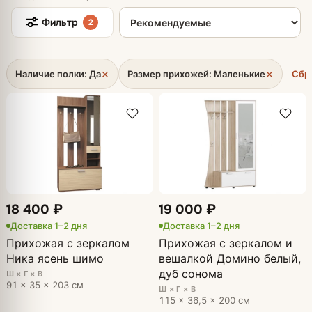
Сортировка товаров
Фильтр
2
×
×
Наличие полки: Да
Размер прихожей: Маленькие
Сбр
18 400 ₽
19 000 ₽
Доставка 1–2 дня
Доставка 1–2 дня
Прихожая с зеркалом
Прихожая с зеркалом и
Ника ясень шимо
вешалкой Домино белый,
дуб сонома
Ш × Г × В
91 × 35 × 203 см
Ш × Г × В
115 × 36,5 × 200 см