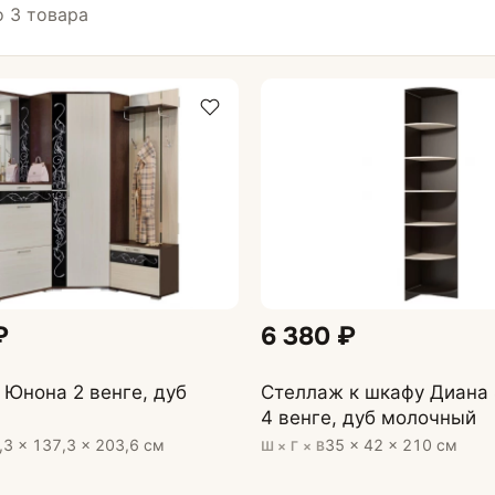
 3 товара
ихожей
Комоды и тумбы
афы
₽
6 380 ₽
Юнона 2 венге, дуб
Стеллаж к шкафу Диана 
4 венге, дуб молочный
,3 × 137,3 × 203,6 см
35 × 42 × 210 см
Ш × Г × В