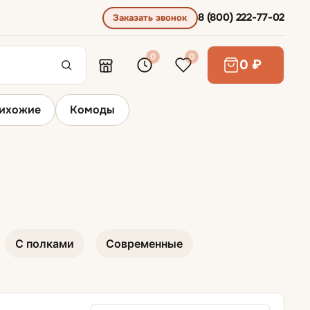
8 (800) 222-77-02
Заказать звонок
0
0
0 ₽
ихожие
Комоды
Пуфы и банкетки
С полками
Современные