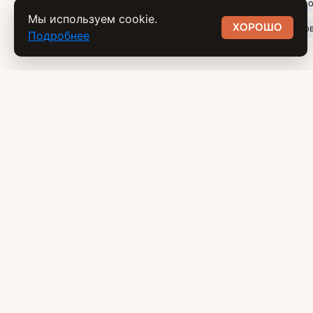
С зеркалом бежевые
С зеркалом белые
Со шкафом и 
Мы используем cookie.
ХОРОШО
Узкие со шкафом для одежды
Прямые со шкафом
Угло
Подробнее
Мебель в Мурманске и области
с собственной доставкой и сборкой.
ГОРЯЧАЯ ЛИНИЯ
8 (800) 222-77-02
ГРАФИК РАБОТЫ
с 11:00 до 19:00
EMAIL
hello@mebel51.ru
АДРЕС
— Мурманск, ул. Ленина 18