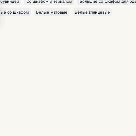
обувницей
Со шкафом и зеркалом
Большие со шкафом для о
вые со шкафом
Белые матовые
Белые глянцевые
Каталог
Информация
Кресла и диваны
О нас
Шкафы
Доставка
Мебель для гостиной
Оплата
Мебель для спальни
Условия возврата
Мебель для прихожей
Условия соглашен
Мебель для кухни
Политика конфиде
Мебель для детской
Для бизнеса
Домашний кабинет
Договор-оферта
Мебель для дачи
Вакансии