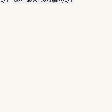
дежды
Маленькие со шкафом для одежды
Будьте на связи
Подпишитесь, чтобы узнавать
об акциях и скидках.
Подписаться
ия
нциальности