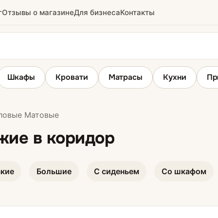
г
Отзывы о магазине
Для бизнеса
Контакты
Шкафы
Кровати
Матрасы
Кухни
Пр
ловые Матовые
ридор
Вешалки
жие в коридор
е
зкие
Большие
С сиденьем
Со шкафом
ихожие
ожие