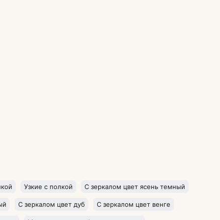
лкой
Узкие с полкой
С зеркалом цвет ясень темный
ый
С зеркалом цвет дуб
С зеркалом цвет венге