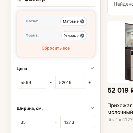
С сиденьем
Найдено
Фасад:
Матовые
Шкафы для пр
Форма:
Угловые
Шкафы-купе
Сбросить все
Распашные шк
Цена
Угловые шкафы
-
₽
52 019 
Зеркала
Прихожая 
Ширина, см.
молочный
127
Ш × Г × В
-