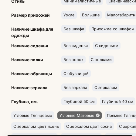
Стиль
Минималистичные
Скандинавск
Размер прихожей
Узкие
Большие
Малогабаритн
Наличие шкафа для
Без шкафа
Прихожие со шкафом
одежды
Наличие сиденья
Без сиденья
С сиденьем
Наличие полки
Без полок
С полками
Наличие обувницы
С обувницей
Наличие зеркала
Без зеркала
С зеркалом
Глубина, см.
Глубиной 50 см
Глубиной 40 см
Угловые Глянцевые
Угловые Матовые
Прямые Глянц
С зеркалом цвет ясень
С зеркалом цвет сосна
С зерка