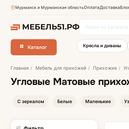
Оплата
Доставка
Бло
Мурманск и Мурманская область
Кресла и диваны
Каталог
Главная
Мебель для прихожей
Прихожие
Уг
Прихожие в ко
Угловые Матовые прихо
Узкие прихожи
С зеркалом
Белые
Маленькие
У
Маленькие пр
Большие прих
Фильтр