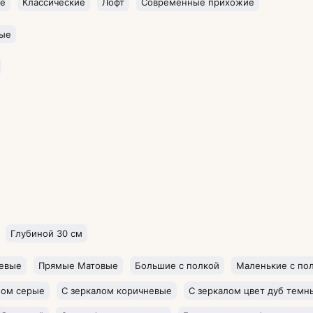
ие
Классические
Лофт
Современные прихожие
ые
Глубиной 30 см
евые
Прямые Матовые
Большие с полкой
Маленькие с по
лом серые
С зеркалом коричневые
С зеркалом цвет дуб темн