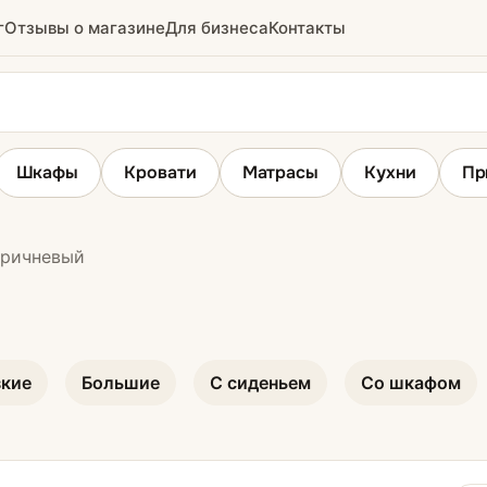
г
Отзывы о магазине
Для бизнеса
Контакты
Шкафы
Кровати
Матрасы
Кухни
Пр
ричневый
ридор
Вешалки
е
зкие
Большие
С сиденьем
Со шкафом
ихожие
ожие