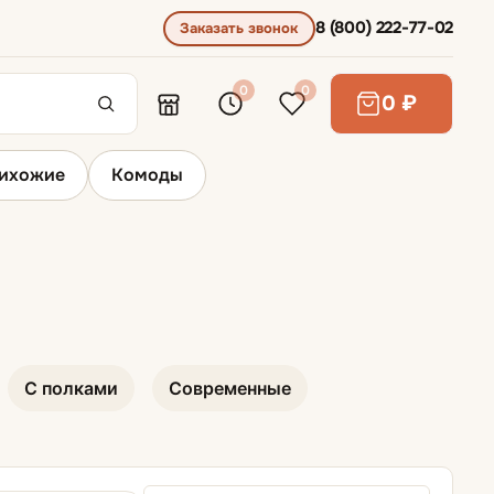
8 (800) 222-77-02
Заказать звонок
0
0
0 ₽
ихожие
Комоды
Пуфы и банкетки
С полками
Современные