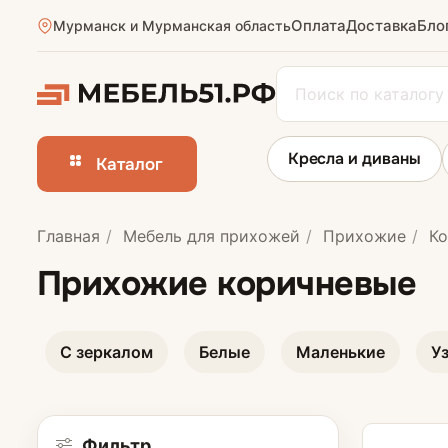
Оплата
Доставка
Бло
Мурманск и Мурманская область
Кресла и диваны
Каталог
Главная
Мебель для прихожей
Прихожие
Ко
Прихожие в ко
Прихожие коричневые
Узкие прихожи
С зеркалом
Белые
Маленькие
У
Маленькие пр
Большие прих
Фильтр