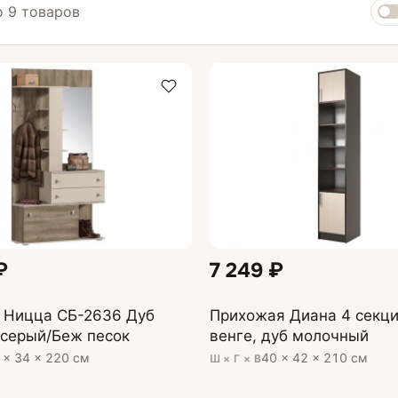
 9 товаров
ихожей
Комоды и тумбы
афы
₽
7 249 ₽
 Ницца СБ-2636 Дуб
Прихожая Диана 4 секци
 серый/Беж песок
венге, дуб молочный
 × 34 × 220 см
40 × 42 × 210 см
Ш × Г × В