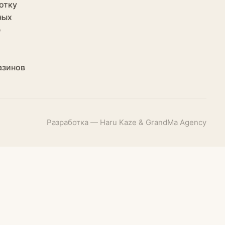
отку
ных
е
азинов
Разработка — Haru Kaze & GrandMa Agency