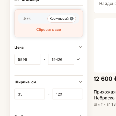
С сиденьем
Найдено
Цвет:
Коричневый
Шкафы для пр
Сбросить все
Шкафы-купе
Цена
Распашные шк
-
₽
Угловые шкафы
12 600 
Зеркала
Ширина, см.
Прихожая
-
Небраска
118
Ш × Г × В