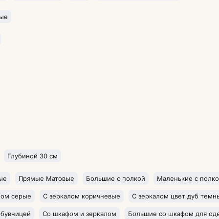
ые
Глубиной 30 см
ые
Прямые Матовые
Большие с полкой
Маленькие с полк
лом серые
С зеркалом коричневые
С зеркалом цвет дуб темн
обувницей
Со шкафом и зеркалом
Большие со шкафом для о