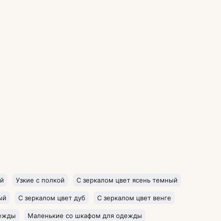
ой
Узкие с полкой
С зеркалом цвет ясень темный
ый
С зеркалом цвет дуб
С зеркалом цвет венге
дежды
Маленькие со шкафом для одежды