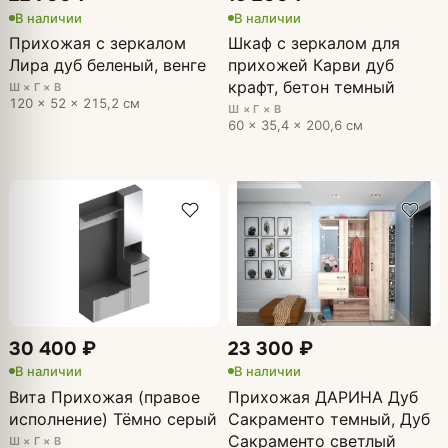
В наличии
В наличии
Прихожая с зеркалом
Шкаф с зеркалом для
Лира дуб беленый, венге
прихожей Карви дуб
крафт, бетон темный
Ш × Г × В
120 × 52 × 215,2 см
Ш × Г × В
60 × 35,4 × 200,6 см
30 400 ₽
23 300 ₽
В наличии
В наличии
Вита Прихожая (правое
Прихожая ДАРИНА Дуб
исполнение) Тёмно серый
Сакраменто темный, Дуб
Сакраменто светлый
Ш × Г × В