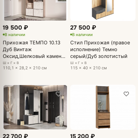
19 500 ₽
27 500 ₽
В наличии
В наличии
Прихожая ТЕМПО 10.13
Стил Прихожая (правое
Дуб Винтаж
исполнение) Темно
Оксид,Шелковый камень,
серый/Дуб золотистый
Белый шагрень
Ш × Г × В
Ш × Г × В
110,1 × 28,2 × 210 см
115 × 40 × 210 см
22 700 ₽
15 200 ₽