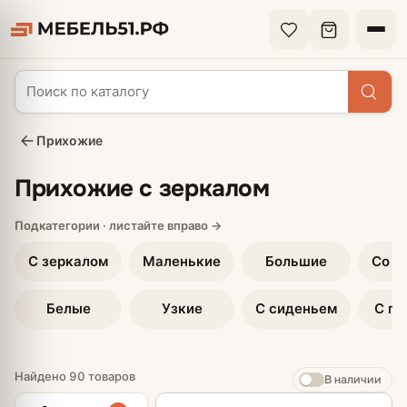
Прихожие
Прихожие с зеркалом
С зеркалом
Маленькие
Большие
Со ш
Белые
Узкие
С сиденьем
С по
Найдено 90 товаров
В наличии
Сортировка товаров