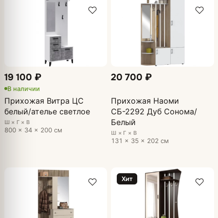
19 100 ₽
20 700 ₽
В наличии
Прихожая Витра ЦС
Прихожая Наоми
белый/ателье светлое
СБ-2292 Дуб Сонома/
Белый
Ш × Г × В
800 × 34 × 200 см
Ш × Г × В
131 × 35 × 202 см
Хит