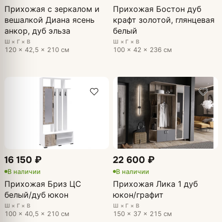
Прихожая с зеркалом и
Прихожая Бостон дуб
вешалкой Диана ясень
крафт золотой, глянцевая
анкор, дуб эльза
белый
Ш × Г × В
Ш × Г × В
120 × 42,5 × 210 см
100 × 42 × 236 см
16 150 ₽
22 600 ₽
В наличии
В наличии
Прихожая Бриз ЦС
Прихожая Лика 1 дуб
белый/дуб юкон
юкон/графит
Ш × Г × В
Ш × Г × В
100 × 40,5 × 210 см
150 × 37 × 215 см