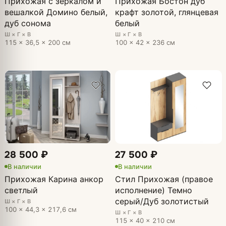
Прихожая с зеркалом и
Прихожая Бостон дуб
вешалкой Домино белый,
крафт золотой, глянцевая
дуб сонома
белый
Ш × Г × В
Ш × Г × В
115 × 36,5 × 200 см
100 × 42 × 236 см
28 500 ₽
27 500 ₽
В наличии
В наличии
Прихожая Карина анкор
Стил Прихожая (правое
светлый
исполнение) Темно
серый/Дуб золотистый
Ш × Г × В
100 × 44,3 × 217,6 см
Ш × Г × В
115 × 40 × 210 см