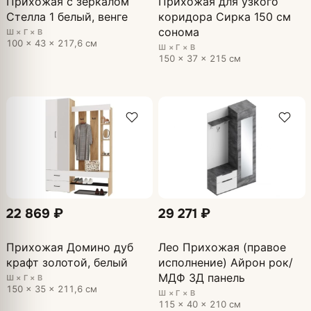
Прихожая с зеркалом
Прихожая для узкого
Стелла 1 белый, венге
коридора Сирка 150 см
сонома
Ш × Г × В
100 × 43 × 217,6 см
Ш × Г × В
150 × 37 × 215 см
22 869 ₽
29 271 ₽
Прихожая Домино дуб
Лео Прихожая (правое
крафт золотой, белый
исполнение) Айрон рок/
МДФ 3Д панель
Ш × Г × В
150 × 35 × 211,6 см
Ш × Г × В
115 × 40 × 210 см