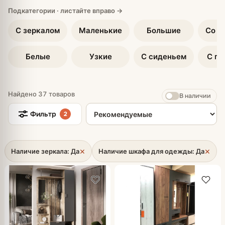
С зеркалом
Маленькие
Большие
Со ш
Белые
Узкие
С сиденьем
С по
Найдено 37 товаров
В наличии
Сортировка товаров
Фильтр
2
×
×
Наличие зеркала: Да
Наличие шкафа для одежды: Да