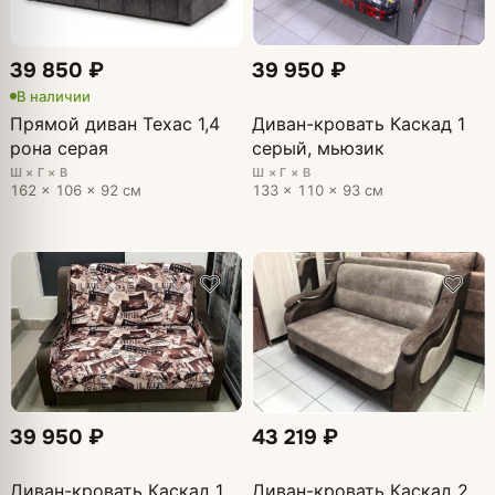
39 850 ₽
39 950 ₽
В наличии
Прямой диван Техас 1,4
Диван-кровать Каскад 1
рона серая
серый, мьюзик
Ш × Г × В
Ш × Г × В
162 × 106 × 92 см
133 × 110 × 93 см
39 950 ₽
43 219 ₽
Диван-кровать Каскад 1
Диван-кровать Каскад 2