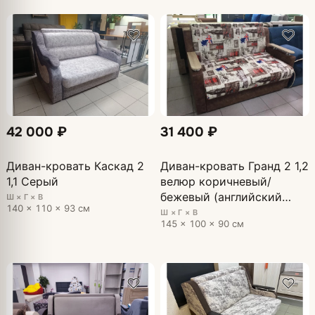
42 000 ₽
31 400 ₽
Диван-кровать Каскад 2
Диван-кровать Гранд 2 1,2
1,1 Серый
велюр коричневый/
бежевый (английский
Ш × Г × В
140 × 110 × 93 см
флаг)
Ш × Г × В
145 × 100 × 90 см