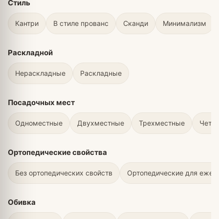
Стиль
Кантри
В стиле прованс
Сканди
Минимализм
Раскладной
Нераскладные
Раскладные
Посадочных мест
Одноместные
Двухместные
Трехместные
Четы
Ортопедические свойства
Без ортопедических свойств
Ортопедические для ежед
Обивка