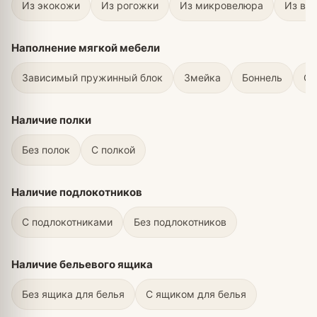
Из экокожи
Из рогожки
Из микровелюра
Из ве
Наполнение мягкой мебели
Зависимый пружинный блок
Змейка
Боннель
С 
Наличие полки
Без полок
С полкой
Наличие подлокотников
С подлокотниками
Без подлокотников
Наличие бельевого ящика
Без ящика для белья
С ящиком для белья