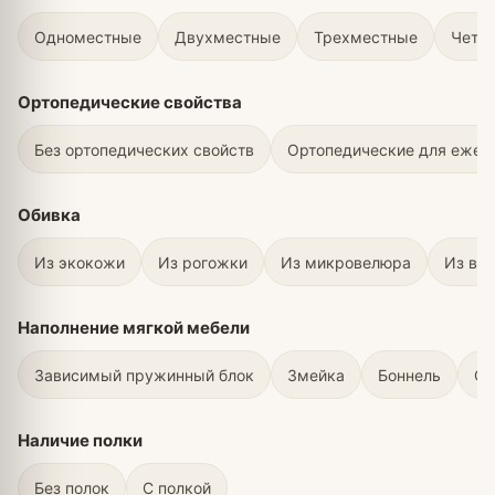
Одноместные
Двухместные
Трехместные
Четы
Ортопедические свойства
Без ортопедических свойств
Ортопедические для ежед
Обивка
Из экокожи
Из рогожки
Из микровелюра
Из ве
Наполнение мягкой мебели
Зависимый пружинный блок
Змейка
Боннель
С 
Наличие полки
Без полок
С полкой