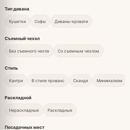
Тип дивана
Кушетки
Софы
Диваны-кровати
Съемный чехол
Без съемного чехла
Со съемным чехлом
Стиль
Кантри
В стиле прованс
Сканди
Минимализм
Раскладной
Нераскладные
Раскладные
Посадочных мест