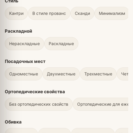
Стиль
Кантри
В стиле прованс
Сканди
Минимализм
Раскладной
Нераскладные
Раскладные
Посадочных мест
Одноместные
Двухместные
Трехместные
Четы
Ортопедические свойства
Без ортопедических свойств
Ортопедические для ежед
Обивка