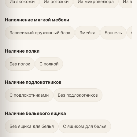
Из экокожи
Из рогожки
Из микровелюра
Из ве
Наполнение мягкой мебели
Зависимый пружинный блок
Змейка
Боннель
С 
Наличие полки
Без полок
С полкой
Наличие подлокотников
С подлокотниками
Без подлокотников
Наличие бельевого ящика
Без ящика для белья
С ящиком для белья