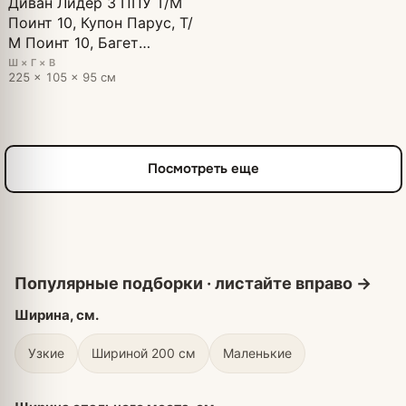
Диван Лидер 3 ППУ Т/М
Поинт 10, Купон Парус, Т/
М Поинт 10, Багет
Ступенька (дуб беленый)
Ш × Г × В
225 × 105 × 95 см
Посмотреть еще
Ширина, см.
Узкие
Шириной 200 см
Маленькие