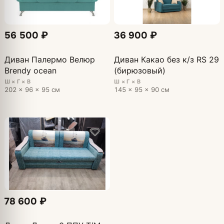
56 500 ₽
36 900 ₽
Диван Палермо Велюр
Диван Какао без к/з RS 29
Brendy ocean
(бирюзовый)
Ш × Г × В
Ш × Г × В
202 × 96 × 95 см
145 × 95 × 90 см
78 600 ₽