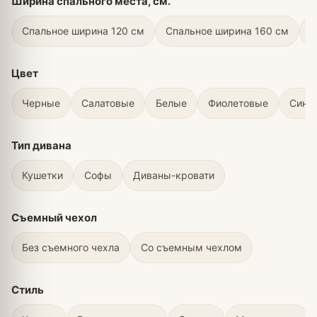
Ширина спального места, см.
Спальное ширина 120 см
Спальное ширина 160 см
С
Цвет
Черные
Салатовые
Белые
Фиолетовые
Сини
Тип дивана
Кушетки
Софы
Диваны-кровати
Съемный чехол
Без съемного чехла
Со съемным чехлом
Стиль