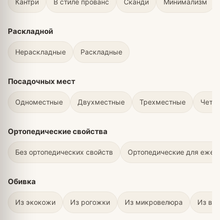
Кантри
В стиле прованс
Сканди
Минимализм
Раскладной
Нераскладные
Раскладные
Посадочных мест
Одноместные
Двухместные
Трехместные
Четы
Ортопедические свойства
Без ортопедических свойств
Ортопедические для ежед
Обивка
Из экокожи
Из рогожки
Из микровелюра
Из ве