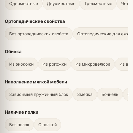
Одноместные
Двухместные
Трехместные
Четы
Ортопедические свойства
Без ортопедических свойств
Ортопедические для ежед
Обивка
Из экокожи
Из рогожки
Из микровелюра
Из ве
Наполнение мягкой мебели
Зависимый пружинный блок
Змейка
Боннель
С 
Наличие полки
Без полок
С полкой