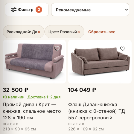
Сортировка товаров
Фильтр
2
×
×
Раскладной: Да
Цвет: Розовый
Сбросить все
32 500 ₽
104 049 ₽
В наличии · Доставка 1–2 дня
Прямой диван Крит —
Флэш Диван-книжка
книжка, спальное место
(книжка с 0-стеной) ТД
128 × 190 см
557 серо-розовый
Ш × Г × В
Ш × Г × В
218 × 90 × 95 см
226 × 109 × 92 см