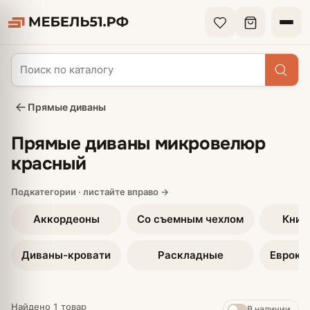
Прямые диваны
Прямые диваны микровелюр
красный
Аккордеоны
Со съемным чехлом
Книж
Диваны-кровати
Раскладные
Еврокн
Найдено 1 товар
В наличии