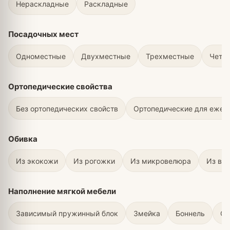
Нераскладные
Раскладные
Посадочных мест
Одноместные
Двухместные
Трехместные
Четы
Ортопедические свойства
Без ортопедических свойств
Ортопедические для ежед
Обивка
Из экокожи
Из рогожки
Из микровелюра
Из ве
Наполнение мягкой мебели
Зависимый пружинный блок
Змейка
Боннель
С 