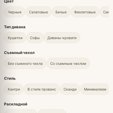
Цвет
Черные
Салатовые
Белые
Фиолетовые
Сини
Тип дивана
Кушетки
Софы
Диваны-кровати
Съемный чехол
Без съемного чехла
Со съемным чехлом
Стиль
Кантри
В стиле прованс
Сканди
Минимализм
Раскладной