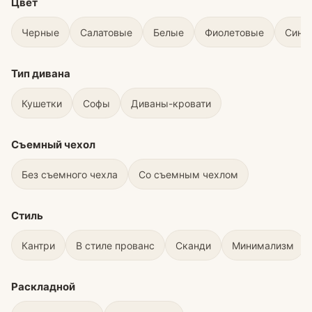
Цвет
Черные
Салатовые
Белые
Фиолетовые
Сини
Тип дивана
Кушетки
Софы
Диваны-кровати
Съемный чехол
Без съемного чехла
Со съемным чехлом
Стиль
Кантри
В стиле прованс
Сканди
Минимализм
Раскладной