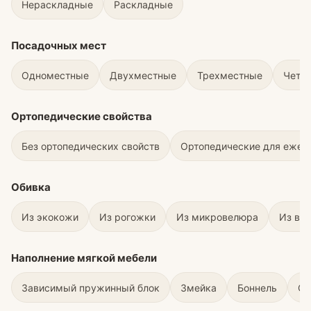
Нераскладные
Раскладные
Посадочных мест
Одноместные
Двухместные
Трехместные
Четы
Ортопедические свойства
Без ортопедических свойств
Ортопедические для ежед
Обивка
Из экокожи
Из рогожки
Из микровелюра
Из ве
Наполнение мягкой мебели
Зависимый пружинный блок
Змейка
Боннель
С 