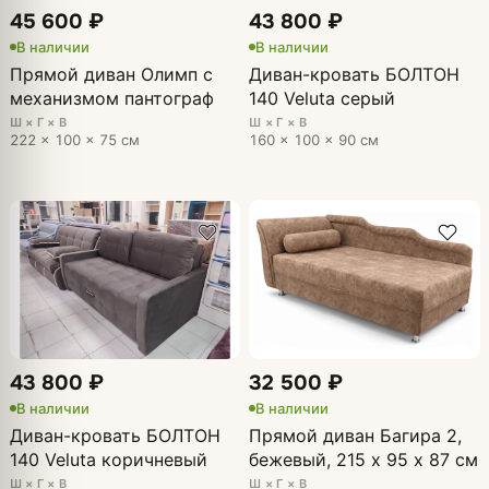
45 600 ₽
43 800 ₽
В наличии
В наличии
Прямой диван Олимп с
Диван-кровать БОЛТОН
механизмом пантограф
140 Veluta серый
Ш × Г × В
Ш × Г × В
222 × 100 × 75 см
160 × 100 × 90 см
43 800 ₽
32 500 ₽
В наличии
В наличии
Диван-кровать БОЛТОН
Прямой диван Багира 2,
140 Veluta коричневый
бежевый, 215 х 95 х 87 см
Ш × Г × В
Ш × Г × В