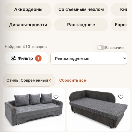
Аккордеоны
Со съемным чехлом
Книж
Диваны-кровати
Раскладные
Еврокн
Найдено 413 товаров
В наличии
Сортировка товаров
Фильтр
1
×
Стиль: Современный
Сбросить все