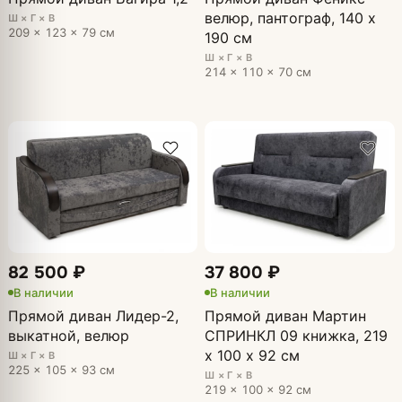
велюр, пантограф, 140 х
Ш × Г × В
209 × 123 × 79 см
190 см
Ш × Г × В
214 × 110 × 70 см
82 500 ₽
37 800 ₽
В наличии
В наличии
Прямой диван Лидер-2,
Прямой диван Мартин
выкатной, велюр
СПРИНКЛ 09 книжка, 219
х 100 х 92 см
Ш × Г × В
225 × 105 × 93 см
Ш × Г × В
219 × 100 × 92 см