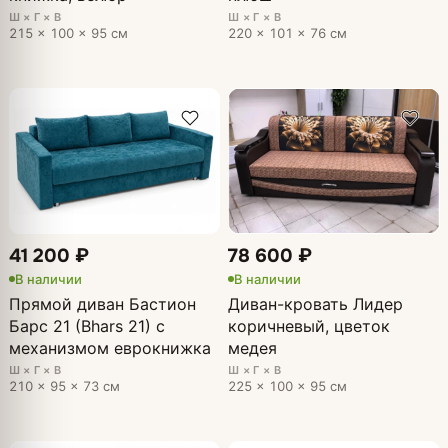
Ш × Г × В
Ш × Г × В
215 × 100 × 95 см
220 × 101 × 76 см
41 200 ₽
78 600 ₽
В наличии
В наличии
Прямой диван Бастион
Диван-кровать Лидер
Барс 21 (Bhars 21) с
коричневый, цветок
механизмом еврокнижка
медея
Ш × Г × В
Ш × Г × В
210 × 95 × 73 см
225 × 100 × 95 см