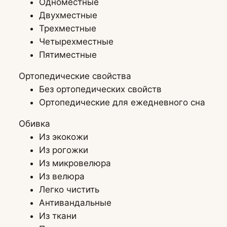
Одноместные
Двухместные
Трехместные
Четырехместные
Пятиместные
Ортопедические свойства
Без ортопедических свойств
Ортопедические для ежедневного сна
Обивка
Из экокожи
Из рогожки
Из микровелюра
Из велюра
Легко чистить
Антивандальные
Из ткани