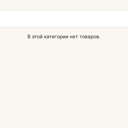
В этой категории нет товаров.
Диваны по типу
Кухонные диваны
стиной
Маленькие диваны
и
Большие диваны
и
Со съемным чехлом
ках
На металлокаркасе