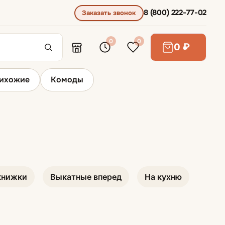
8 (800) 222-77-02
Заказать звонок
0
0
0 ₽
ихожие
Комоды
Диваны для сна
Диваны выкатные
книжки
Выкатные вперед
На кухню
Диваны для ежедневного сна
Диваны раскладывающиеся вперед