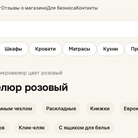
г
Отзывы о магазине
Для бизнеса
Контакты
Шкафы
Кровати
Матрасы
Кухни
Пр
кровелюр цвет розовый
ы
Угловые диваны
елюр розовый
мным чехлом
Раскладные
Книжки
Евро
ов
Клик-кляк
С ящиком для белья