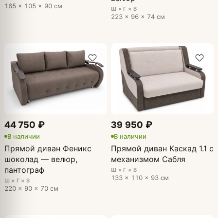
165 × 105 × 90 см
Ш × Г × В
223 × 96 × 74 см
44 750 ₽
39 950 ₽
В наличии
В наличии
Прямой диван Феникс
Прямой диван Каскад 1.1 с
шоколад — велюр,
механизмом Сабля
пантограф
Ш × Г × В
133 × 110 × 93 см
Ш × Г × В
220 × 90 × 70 см