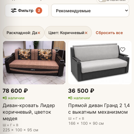
Сортировка товаров
Фильтр
2
×
×
Раскладной: Да
Цвет: Коричневый
Сбросить все
78 600 ₽
36 500 ₽
В наличии
В наличии
Диван-кровать Лидер
Прямой диван Гранд 2 1,4
коричневый, цветок
с выкатным механизмом
медея
Ш × Г × В
166 × 100 × 90 см
Ш × Г × В
225 × 100 × 95 см