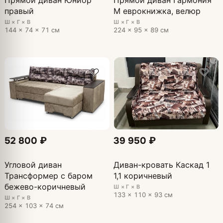
правый
М еврокнижка, велюр
Ш × Г × В
Ш × Г × В
144 × 74 × 71 см
224 × 95 × 89 см
52 800 ₽
39 950 ₽
Угловой диван
Диван-кровать Каскад 1
Трансформер с баром
1,1 коричневый
бежево-коричневый
Ш × Г × В
133 × 110 × 93 см
Ш × Г × В
254 × 103 × 74 см