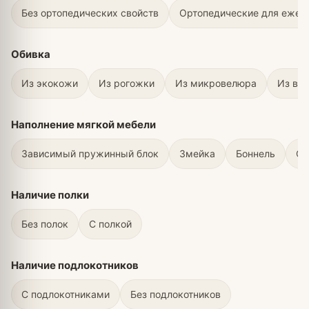
Без ортопедических свойств
Ортопедические для ежед
Обивка
Из экокожи
Из рогожки
Из микровелюра
Из ве
Наполнение мягкой мебели
Зависимый пружинный блок
Змейка
Боннель
С 
Наличие полки
Без полок
С полкой
Наличие подлокотников
С подлокотниками
Без подлокотников