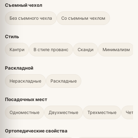
Съемный чехол
Без съемного чехла
Со съемным чехлом
Стиль
Кантри
В стиле прованс
Сканди
Минимализм
Раскладной
Нераскладные
Раскладные
Посадочных мест
Одноместные
Двухместные
Трехместные
Четы
Ортопедические свойства