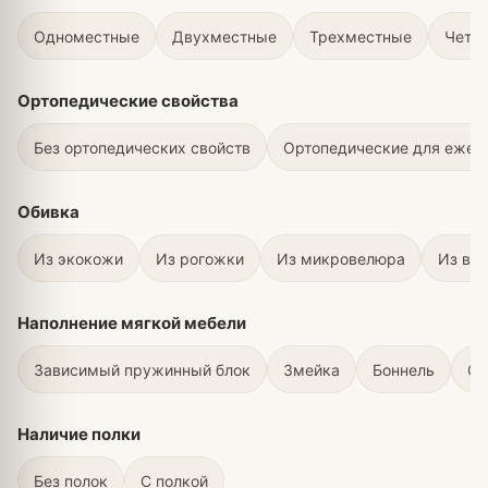
Одноместные
Двухместные
Трехместные
Четы
Ортопедические свойства
Без ортопедических свойств
Ортопедические для ежед
Обивка
Из экокожи
Из рогожки
Из микровелюра
Из ве
Наполнение мягкой мебели
Зависимый пружинный блок
Змейка
Боннель
С 
Наличие полки
Без полок
С полкой