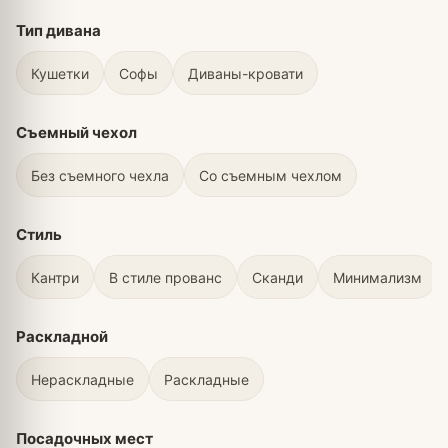
Тип дивана
Кушетки
Софы
Диваны-кровати
Съемный чехол
Без съемного чехла
Со съемным чехлом
Стиль
Кантри
В стиле прованс
Сканди
Минимализм
Раскладной
Нераскладные
Раскладные
Посадочных мест