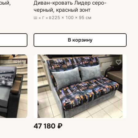
рый,
Диван-кровать Лидер серо-
черный, красный зонт
225 × 100 × 95 см
Ш × Г × В
В корзину
47 180 ₽