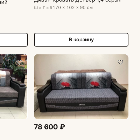
ний
170 × 102 × 90 см
Ш × Г × В
В корзину
78 600 ₽