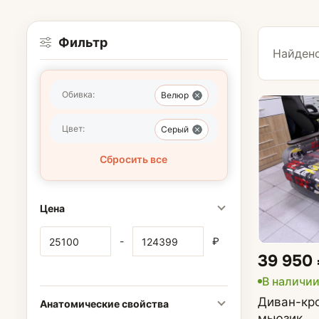
Фильтр
Найдено
Обивка:
Велюр
Кресла
Цвет:
Серый
Сбросить все
Кресла для го
Кресла-кроват
Цена
Кресла-качалк
-
₽
39 950
Кресла на нож
В наличи
Кресла-мешки
Диван-кро
Анатомические свойства
мьюзик