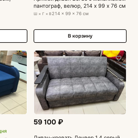
пантограф, велюр, 214 х 99 х 76 см
214 × 99 × 76 см
Ш × Г × В
В корзину
59 100 ₽
дня
Диван-кровать Денвер 1,4 серый