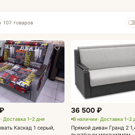
 107 товаров
Диваны по типу
Кухонные диваны
стиной
Маленькие диваны
и
Большие диваны
и
 ₽
36 500 ₽
Со съемным чехлом
ках
и
· Доставка 1–2 дня
В наличии
· Доставка 1–2 
На металлокаркасе
вать Каскад 1 серый,
Прямой диван Гранд 2 1,
выкатным механизмом