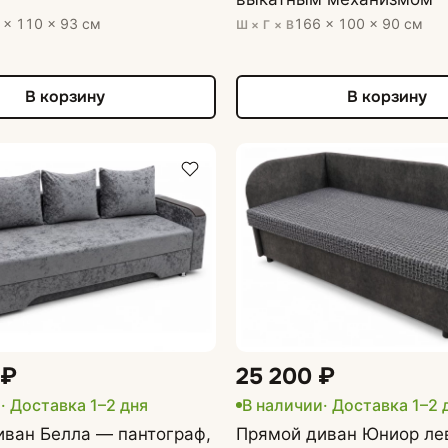
ные
 × 110 × 93 см
166 × 100 × 90 см
Ш × Г × В
Журнальные столики
В корзину
В корзину
 ₽
25 200 ₽
и
· Доставка 1–2 дня
В наличии
· Доставка 1–2 
иван Белла — пантограф,
Прямой диван Юниор ле