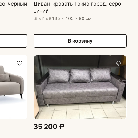
еро-черный
Диван-кровать Токио город, серо-
синий
135 × 105 × 90 см
Ш × Г × В
В корзину
35 200 ₽