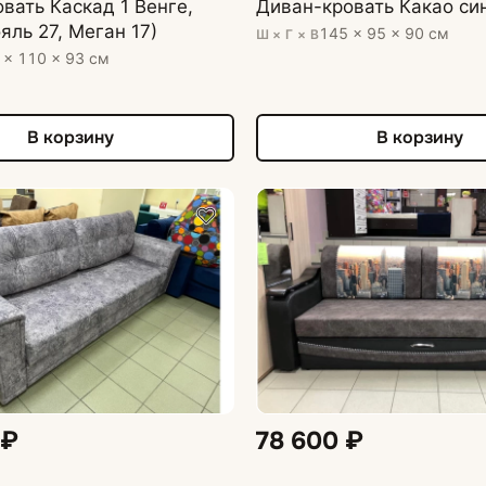
вать Каскад 1 Венге,
Диван-кровать Какао си
яль 27, Меган 17)
145 × 95 × 90 см
Ш × Г × В
 × 110 × 93 см
В корзину
В корзину
 ₽
78 600 ₽