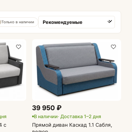
Диваны-кровати
Диваны аккордеон
Только в наличии
Сортировка товаров
Диваны еврокнижки
Матрасы для диванов
39 950 ₽
дня
В наличии
· Доставка 1–2 дня
4 с
Прямой диван Каскад 1.1 Сабля,
велюр