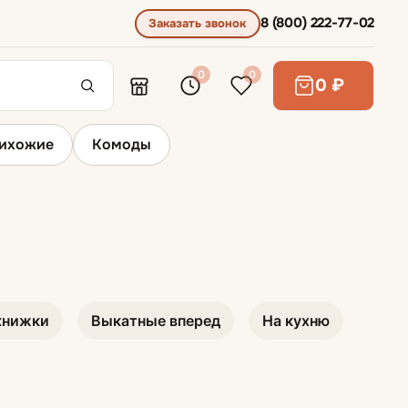
8 (800) 222-77-02
Заказать звонок
0
0
0 ₽
ихожие
Комоды
Диваны для сна
Диваны выкатные
книжки
Выкатные вперед
На кухню
Диваны для ежедневного сна
Диваны раскладывающиеся вперед