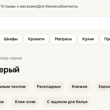
г
Отзывы о магазине
Для бизнеса
Контакты
Шкафы
Кровати
Матрасы
Кухни
Пр
люр серые
ы
Угловые диваны
серый
мным чехлом
Раскладные
Книжки
Евро
ов
Клик-кляк
С ящиком для белья