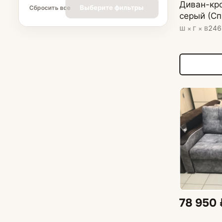
Диван-кр
Выберите фильтры
Сбросить все
серый (Сп
246
Ш × Г × В
78 950 