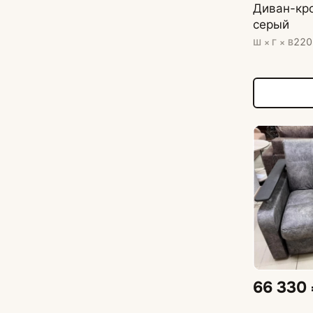
Диван-кро
серый
220
Ш × Г × В
66 330