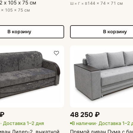
2 х 105 х 75 см
144 × 74 × 71 см
Ш × Г × В
 × 105 × 75 см
В корзину
В корзину
 ₽
48 250 ₽
и
· Доставка 1–2 дня
В наличии
· Доставка 1–2 
ван Лидер-2, выкатной,
Прямой диван Пума с ба