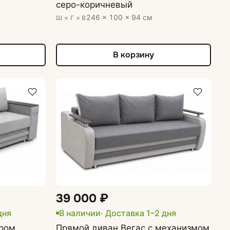
серо-коричневый
246 × 100 × 94 см
Ш × Г × В
В корзину
39 000 ₽
дня
В наличии
· Доставка 1–2 дня
ром,
Прямой диван Вегас с механизмом