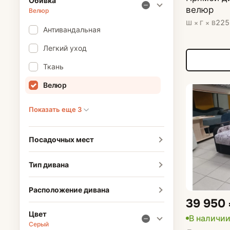
Обивка
велюр
Велюр
225
Ш × Г × В
Антивандальная
Легкий уход
Ткань
Велюр
Показать еще 3
Посадочных мест
Тип дивана
Расположение дивана
39 950
Цвет
В наличи
Серый