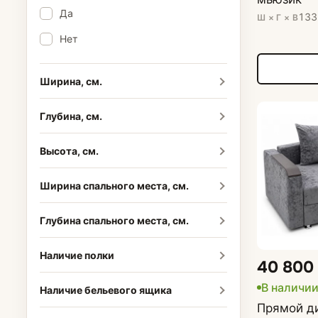
Да
Кресла подвес
133
Ш × Г × В
Нет
Пуфы
Ширина, см.
Глубина, см.
Высота, см.
Ширина спального места, см.
Глубина спального места, см.
Наличие полки
40 800
В наличи
Наличие бельевого ящика
Прямой д